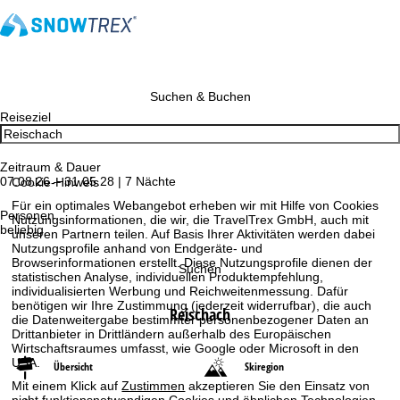
Suchen & Buchen
Reiseziel
Zeitraum & Dauer
07.08.26 – 31.05.28 | 7 Nächte
Cookie-Hinweis
Für ein optimales Webangebot erheben wir mit Hilfe von Cookies
Personen
Nutzungsinformationen, die wir, die TravelTrex GmbH, auch mit
beliebig
unseren Partnern teilen. Auf Basis Ihrer Aktivitäten werden dabei
Nutzungsprofile anhand von Endgeräte- und
Browserinformationen erstellt. Diese Nutzungsprofile dienen der
Suchen
statistischen Analyse, individuellen Produktempfehlung,
individualisierten Werbung und Reichweitenmessung. Dafür
benötigen wir Ihre Zustimmung (jederzeit widerrufbar), die auch
Reischach
die Datenweitergabe bestimmter personenbezogener Daten an
Drittanbieter in Drittländern außerhalb des Europäischen
Wirtschaftsraumes umfasst, wie Google oder Microsoft in den
USA.
Übersicht
Skiregion
Mit einem Klick auf
Zustimmen
akzeptieren Sie den Einsatz von