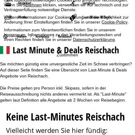
nicht funktionsnotwendigen Cookies und ähnlichen Technologien.
Skigebiet
Langlauf
Wenn Sie
Ablehnen
klicken, verwenden wir nur technisch und zur
Vertragserfüllung notwendige Dienste.
Wetter
Last-Minute & Deals
Weitere Informationen zur Cookienutzung und die Möglichkeit zur
Änderung Ihrer Einstellungen finden Sie in unserer
Cookie-Policy
.
Informationen zum Verantwortlichen finden Sie in unserem
Impressum
. Informationen zu den Verarbeitungszwecken und
S
Italien
Kronplatz
Reischach
Ihren Rechten finden Sie in unserer
Datenschutzerklärung
.
Last Minute & Deals Reischach
t
Zustimmen
a
Sie möchten günstig eine unvergessliche Zeit im Schnee verbringen?
Auf dieser Seite finden Sie eine Übersicht von Last-Minute & Deals
r
Angebote von Reischach.
t
Die Preise gelten pro Person inkl. Skipass, sofern in der
Reiseausschreibung nichts anderes vermerkt ist. Als "Last-Minute"
s
gelten laut Definition alle Angebote ab 2 Wochen vor Reisebeginn.
e
Keine Last-Minutes Reischach
i
Vielleicht werden Sie hier fündig:
t