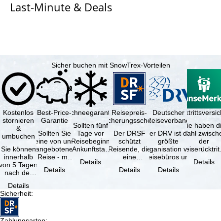
Last-Minute & Deals
e
Sicher buchen mit SnowTrex-Vorteilen
Kostenlos
Best-Price-
Schneegarantie
Reisepreis-
Deutscher
Reiserücktrittsvers
stornieren
Garantie
Sicherungsschein
Reiseverband
Sollten fünf
Sie haben d
&
Sollten Sie
Tage vor
Der DRSF
Der DRV ist die
Wahl zwisch
umbuchen
eine von uns
Reisebeginn
schützt
größte
der
Sie können
angebotene
(Ankunftstag)
Reisende, die
Organisation von
Reiserücktrit
innerhalb
Reise - mit
aufgrund von
eine
Reisebüros und
Versicheru
Details
Details
von 5 Tagen
gleicher
Schneemangel
Pauschalreise
Reiseveranstaltern
(inklusive 
Details
Details
Details
nach der
Verfügbarkeit
…
oder
in …
Buchung
und …
verbundene
Details
kostenfrei
Reiseleistungen
Sicherheit
:
zurücktreten,
…
…
Zahlungsarten
: