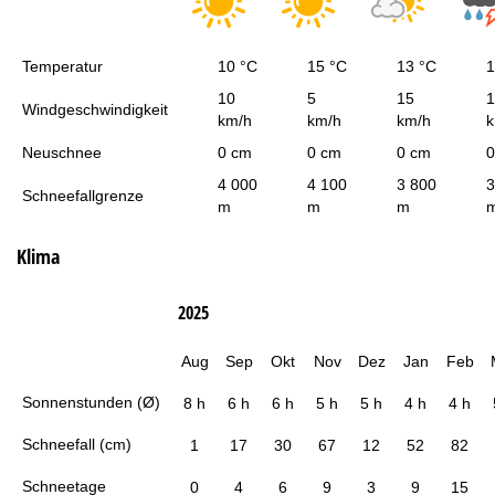
Temperatur
10 °C
15 °C
13 °C
1
10
5
15
1
Windgeschwindigkeit
km/h
km/h
km/h
k
Neuschnee
0 cm
0 cm
0 cm
0
4 000
4 100
3 800
3
Schneefallgrenze
m
m
m
Klima
2025
Aug
Sep
Okt
Nov
Dez
Jan
Feb
Sonnenstunden (Ø)
8 h
6 h
6 h
5 h
5 h
4 h
4 h
Schneefall (cm)
1
17
30
67
12
52
82
Schneetage
0
4
6
9
3
9
15