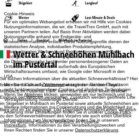
Skigebiet
Langlauf
Cookie-Hinweis
Wetter
Last-Minute & Deals
Für ein optimales Webangebot erheben wir mit Hilfe von Cookies
Nutzungsinformationen, die wir, die TravelTrex GmbH, auch mit
unseren Partnern teilen. Auf Basis Ihrer Aktivitäten werden dabei
Nutzungsprofile anhand von Endgeräte- und
S
Italien
Eisacktal
Mühlbach im Pustertal
Browserinformationen erstellt. Diese Nutzungsprofile dienen der
statistischen Analyse, individuellen Produktempfehlung,
Wetter & Schneehöhen Mühlbach
individualisierten Werbung und Reichweitenmessung. Dafür
t
benötigen wir Ihre Zustimmung (jederzeit widerrufbar), die auch
im Pustertal
die Datenweitergabe bestimmter personenbezogener Daten an
a
Drittanbieter in Drittländern außerhalb des Europäischen
Wirtschaftsraumes umfasst, wie Google oder Microsoft in den
USA.
r
Sie suchen Informationen über die aktuellen Schneeverhältnisse? Hier
Mit einem Klick auf
Zustimmen
akzeptieren Sie den Einsatz von
finden Sie die aktuelle Wettervorhersage der nächsten Tage in
nicht funktionsnotwendigen Cookies und ähnlichen Technologien.
t
Mühlbach im Pustertal. I.d.R. kann man sich auch einen direkten
Wenn Sie
Ablehnen
klicken, verwenden wir nur technisch und zur
Eindruck per Webcam verschaffen. Zusätzlich werden geöffnete Lifte
Vertragserfüllung notwendige Dienste.
im Skigebiet in Mühlbach im Pustertal sowie aktuelle Schneehöhen am
s
Weitere Informationen zur Cookienutzung und die Möglichkeit zur
Berg und im Tal angezeigt. Das Diagramm ermöglicht einen Vergleich
Änderung Ihrer Einstellungen finden Sie in unserer
Cookie-Policy
.
zu den Schneeverhältnissen des Vorjahrs wie auch einen Überblick
e
Informationen zum Verantwortlichen finden Sie in unserem
über die gesamte Saison in Mühlbach im Pustertal.
Impressum
. Informationen zu den Verarbeitungszwecken und
i
Ihren Rechten finden Sie in unserer
Datenschutzerklärung
.