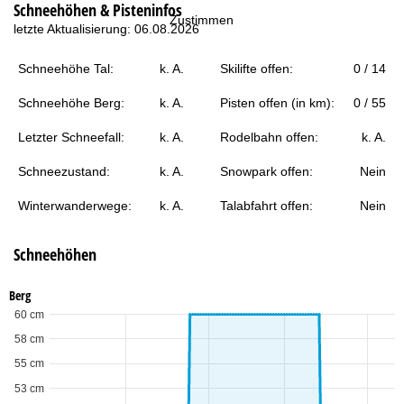
Schneehöhen & Pisteninfos
t
Zustimmen
letzte Aktualisierung: 06.08.2026
e
Schneehöhe Tal:
k. A.
Skilifte offen:
0 / 14
Schneehöhe Berg:
k. A.
Pisten offen (in km):
0 / 55
Letzter Schneefall:
k. A.
Rodelbahn offen:
k. A.
Schneezustand:
k. A.
Snowpark offen:
Nein
Winterwanderwege:
k. A.
Talabfahrt offen:
Nein
Schneehöhen
Berg
60 cm
58 cm
55 cm
53 cm