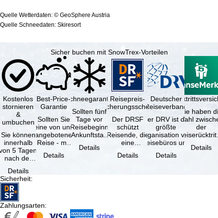
Quelle Wetterdaten: © GeoSphere Austria
Quelle Schneedaten: Skiresort
Sicher buchen mit SnowTrex-Vorteilen
Kostenlos
Best-Price-
Schneegarantie
Reisepreis-
Deutscher
Reiserücktrittsvers
stornieren
Garantie
Sicherungsschein
Reiseverband
Sollten fünf
Sie haben d
&
Sollten Sie
Tage vor
Der DRSF
Der DRV ist die
Wahl zwisch
umbuchen
eine von uns
Reisebeginn
schützt
größte
der
Sie können
angebotene
(Ankunftstag)
Reisende, die
Organisation von
Reiserücktrit
innerhalb
Reise - mit
aufgrund von
eine
Reisebüros und
Versicheru
Details
Details
von 5 Tagen
gleicher
Schneemangel
Pauschalreise
Reiseveranstaltern
(inklusive 
Details
Details
Details
nach der
Verfügbarkeit
…
oder
in …
Buchung
und …
verbundene
Details
kostenfrei
Reiseleistungen
Sicherheit
:
zurücktreten,
…
…
Zahlungsarten
: