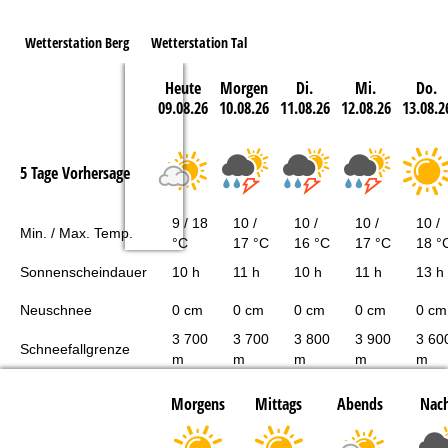
Wetterstation Berg
Wetterstation Tal
Heute
Morgen
Di.
Mi.
Do.
09.08.26
10.08.26
11.08.26
12.08.26
13.08.2
5 Tage Vorhersage
9 / 18
10 /
10 /
10 /
10 /
Min. / Max. Temp.
°C
17 °C
16 °C
17 °C
18 °
Sonnenscheindauer
10 h
11 h
10 h
11 h
13 h
Neuschnee
0 cm
0 cm
0 cm
0 cm
0 cm
3 700
3 700
3 800
3 900
3 60
Schneefallgrenze
m
m
m
m
m
Morgens
Mittags
Abends
Nach