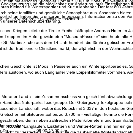
 ist ein malerisches Südtiroler Dorf auf 1.007 m Höhe, nur wenige Kil
 Cookienutzung und die Möglichkeit zur Änderung Ihrer Einstellungen f
ahres Kleinod für Wintersportler und Kulturliebhaber. Der fast 800 Jahr
urch seine familiäre und gemütliche Atmosphäre aus. Ansonsten bieten
wortlichen finden Sie in unserem
Impressum
. Informationen zu den V
eine tief verwurzelte Geschichte fasziniert.
in unserer
Datenschutzerklärung
.
schen Kriegen leitete der Tiroler Freiheitskämpfer Andreas Hofer im 
en Truppen. Im Hofer gewidmeten "MuseumPasseier" sind heute alle Hin
St. Martinskirche aus dem 14. Jahrhundert, die für ihre gotischen Fre
t ist der traditionelle Christkindlmarkt, der alljährlich in der Weihnac
ichen Geschichte ist Moos in Passeier auch ein Wintersportparadies. 
ders austoben, wo auch Langläufer viele Loipenkilometer vorfinden. Abe
n Meraner Land ist ein Zusammenschluss von gleich fünf abwechslungsr
n Rand des Naturparks Texelgruppe. Der Gebirgszug Texelgruppe befind
ausender-Landschaft, wobei das Roteck mit 3.337 m den höchsten Gipfel
Gletscher mit Skitouren auf bis zu 3.700 m - vielfältiger könnte die Fer
eschrieben, denn neben zahlreichen Pistenkilometern und traumhaften 
fnungszeiten
iven. Rodeln, Langlaufen, Eisklettern und Winter-Raften sind nur einig
-Do:
09:00-17:00 Uhr
 nicht zu verstecken. Genießen Sie die zauberhafte Winterlandschaft be