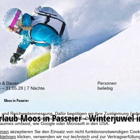
von unseren Rabatt-Aktionen!
m & Dauer
Personen
 – 31.05.28 | 7 Nächte
beliebig
bot erheben wir mit Hilfe von Cookies Nutzungsinformationen, die wir
Moos in Passeier
 teilen. Auf Basis Ihrer Aktivitäten werden dabei Nutzungsprofile anh
llt. Diese Nutzungsprofile dienen der statistischen Analyse, individue
g und Reichweitenmessung. Dafür benötigen wir Ihre Zustimmung (jederz
urlaub
Moos in Passeier - Winterjuwel 
 bestimmter personenbezogener Daten an Drittanbieter in Drittländern
raumes umfasst, wie Google oder Microsoft in den USA.
mmen
akzeptieren Sie den Einsatz von nicht funktionsnotwendigen Cook
blehnen
klicken, verwenden wir nur technisch und zur Vertragserfüllun