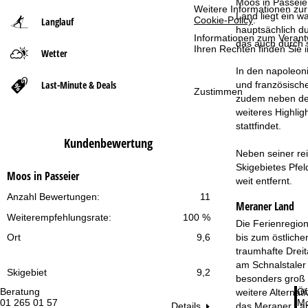
Moos in Passeier
Weitere Informationen zur
Land liegt ein w
Cookie-Policy
.
Langlauf
t
hauptsächlich d
Informationen zum Verant
das auch durch s
Ihren Rechten finden Sie 
Wetter
s
In den napoleoni
e
Last-Minute & Deals
und französisch
Zustimmen
zudem neben der 
i
weiteres Highligh
stattfindet.
t
Kundenbewertung
Neben seiner re
e
Skigebietes Pfel
Moos in Passeier
weit entfernt.
Anzahl Bewertungen:
11
Meraner Land
Weiterempfehlungsrate:
100 %
Die Ferienregio
bis zum östliche
Ort
9,6
traumhafte Dreit
am Schnalstaler 
Skigebiet
9,2
besonders groß g
Beratung
Öf
weitere Alternat
01 265 01 57
Mo
das Meraner Land
Details