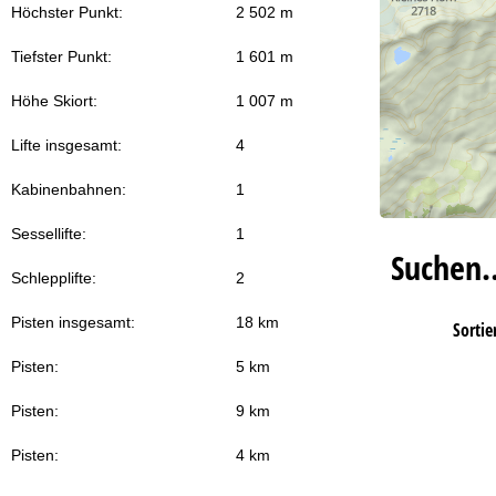
Höchster Punkt:
2 502 m
Tiefster Punkt:
1 601 m
Höhe Skiort:
1 007 m
Lifte insgesamt:
4
Kabinenbahnen:
1
Sessellifte:
1
Suchen
Schlepplifte:
2
Pisten insgesamt:
18 km
Sortie
Pisten:
5 km
Pisten:
9 km
Pisten:
4 km