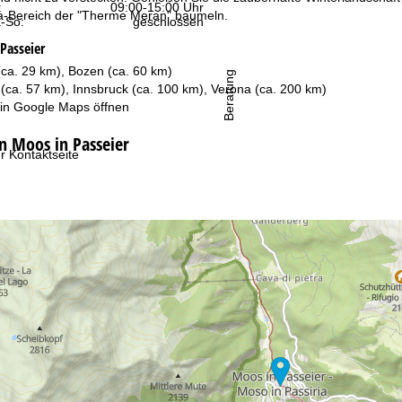
:
09:00-15:00 Uhr
a-Bereich der "Therme Meran" baumeln.
-So:
geschlossen
Passeier
ca. 29 km), Bozen (ca. 60 km)
Beratung
 (ca. 57 km), Innsbruck (ca. 100 km), Verona (ca. 200 km)
 in
Google Maps
öffnen
n Moos in Passeier
r Kontaktseite