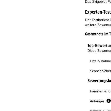
Das Skigebiet Pa
Experten-Test
Der Testbericht 
weitere Bewertun
Gesamtnote im T
Top-Bewertun
Diese Bewertun
Lifte & Bahn
Schneesicher
Bewertungskri
Familien & K
Anfänger
Könner & Fre