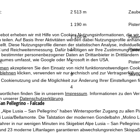
:
2 513 m
Zaube
1 190 m
Piste
bot erheben wir mit Hilfe von Cookies Nutzungsinformationen, die wir
1 165 m
Pisten
 teilen. Auf Basis Ihrer Aktivitäten werden dabei Nutzungsprofile anh
llt. Diese Nutzungsprofile dienen der statistischen Analyse, individue
:
17
Pisten
g und Reichweitenmessung. Dafür benötigen wir Ihre Zustimmung (jederz
 bestimmter personenbezogener Daten an Drittanbieter in Drittländern
raumes umfasst, wie Google oder Microsoft in den USA.
n:
2
Pisten
mmen
akzeptieren Sie den Einsatz von nicht funktionsnotwendigen Cook
blehnen
klicken, verwenden wir nur technisch und zur Vertragserfüllun
9
Skiro
 Cookienutzung und die Möglichkeit zur Änderung Ihrer Einstellungen f
4
wortlichen finden Sie in unserem
Impressum
. Informationen zu den V
in unserer
Datenschutzerklärung
.
an Pellegrino - Falcade
„Alpe Lusia – San Pellegrino” haben Wintersportler Zugang zu allen Pis
i Lusia/Bellamonte. Die Talstation der modernen Gondelbahn „Molino Le
rer in nur wenigen Minuten ins Skigebiet Alpe Lusia – San Pellegrino.
 und 23 moderne Liftanlagen garantieren abwechslungsreichen Skispa