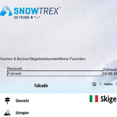
Abonnieren Sie unseren Newsletter und erfahren Sie als Erster 
Suchen & Buchen
Skigebietsberater
Meine Favoriten
Reiseziel
Zeitrau
10.08.26
S
Italien
Falcade
t
Skig
Übersicht
a
Skiregion
r