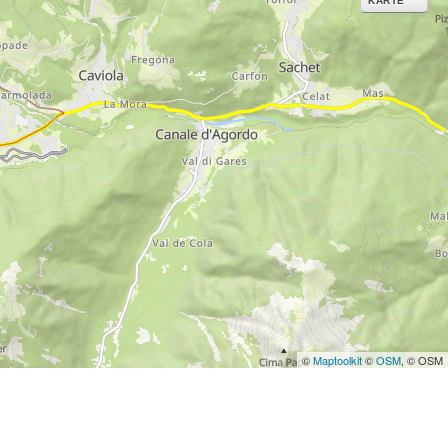
KARTE
©
Maptoolkit
©
OSM
, © OSM