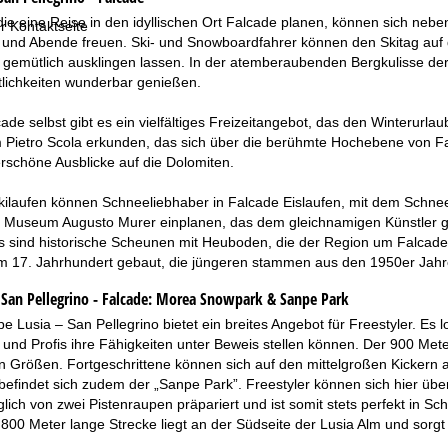
die eine Reise in den idyllischen Ort Falcade planen, können sich neb
r Kontaktseite
 und Abende freuen. Ski- und Snowboardfahrer können den Skitag auf d
o gemütlich ausklingen lassen. In der atemberaubenden Bergkulisse de
tlichkeiten wunderbar genießen.
ade selbst gibt es ein vielfältiges Freizeitangebot, das den Winterurl
Pietro Scola erkunden, das sich über die berühmte Hochebene von Falca
schöne Ausblicke auf die Dolomiten.
Skilaufen können Schneeliebhaber in Falcade Eislaufen, mit dem Schne
Museum Augusto Murer einplanen, das dem gleichnamigen Künstler gewid
s sind historische Scheunen mit Heuboden, die der Region um Falcade
im 17. Jahrhundert gebaut, die jüngeren stammen aus den 1950er Jahr
an Pellegrino - Falcade:
Morea Snowpark & Sanpe Park
pe Lusia – San Pellegrino bietet ein breites Angebot für Freestyler. Es 
 und Profis ihre Fähigkeiten unter Beweis stellen können. Der 900 Met
en Größen. Fortgeschrittene können sich auf den mittelgroßen Kickern 
befindet sich zudem der „Sanpe Park”. Freestyler können sich hier üb
glich von zwei Pistenraupen präpariert und ist somit stets perfekt in 
800 Meter lange Strecke liegt an der Südseite der Lusia Alm und sorgt 