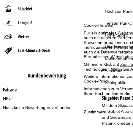
Skigebiet
t
Höchster Punkt
Langlauf
s
Tiefster Punkt:
Cookie-Hinweis
Für ein optimales Webange
e
Höhe Skiort:
Wetter
auch mit unseren Partnern
Browserinformationen erste
Lifte insgesamt
individualisierten Werbun
i
Last-Minute & Deals
auch die Datenweitergabe
Europäischen Wirtschafts
Kabinenbahne
t
Mit einem Klick auf
Zusti
Technologien. Wenn Sie
A
Sessellifte:
e
Kundenbewertung
Weitere Informationen zur
Cookie-Policy
.
Schlepplifte:
Informationen zum Verant
Falcade
Ihren Rechten finden Sie 
Skigebiet
Passo S
NEU!
Mit dem Skipass 
Noch keine Bewertungen vorhanden.
im Gebiet Alpe d
Zustimmen
und Snowboardfah
Pistenkilometer