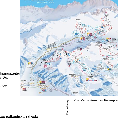
fnungszeiten
-Do:
09:00-17:00 Uhr
:
09:00-15:00 Uhr
-So:
geschlossen
Zum Vergrößern den Pistenplan
Beratung
San Pellegrino - Falcade