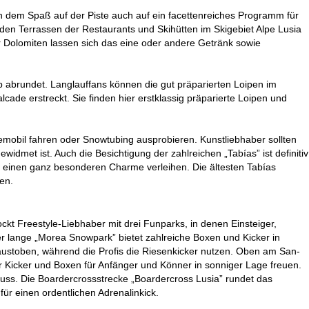
en dem Spaß auf der Piste auch auf ein facettenreiches Programm für
en Terrassen der Restaurants und Skihütten im Skigebiet Alpe Lusia
r Dolomiten lassen sich das eine oder andere Getränk sowie
aub abrundet. Langlauffans können die gut präparierten Loipen im
de erstreckt. Sie finden hier erstklassig präparierte Loipen und
emobil fahren oder Snowtubing ausprobieren. Kunstliebhaber sollten
met ist. Auch die Besichtigung der zahlreichen „Tabías” ist definitiv
 einen ganz besonderen Charme verleihen. Die ältesten Tabías
en.
lockt Freestyle-Liebhaber mit drei Funparks, in denen Einsteiger,
er lange „Morea Snowpark” bietet zahlreiche Boxen und Kicker in
austoben, während die Profis die Riesenkicker nutzen. Oben am San-
er Kicker und Boxen für Anfänger und Könner in sonniger Lage freuen.
Schuss. Die Boardercrossstrecke „Boardercross Lusia” rundet das
für einen ordentlichen Adrenalinkick.