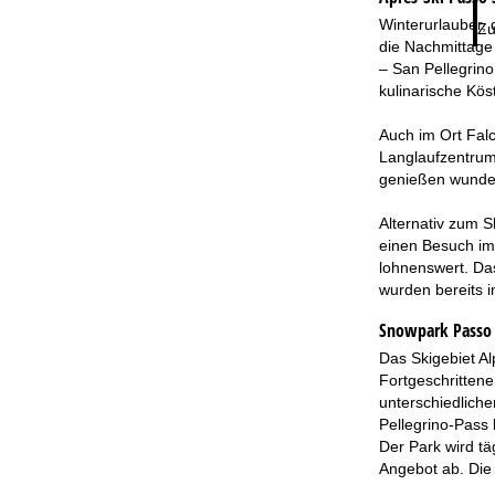
Winterurlauber, 
Zu
die Nachmittage
– San Pellegrin
kulinarische Kös
Auch im Ort Falc
Langlaufzentrum 
genießen wunder
Alternativ zum 
einen Besuch im 
lohnenswert. Da
wurden bereits 
Snowpark Passo S
Das Skigebiet Al
Fortgeschrittene
unterschiedlich
Pellegrino-Pass 
Der Park wird tä
Angebot ab. Die 