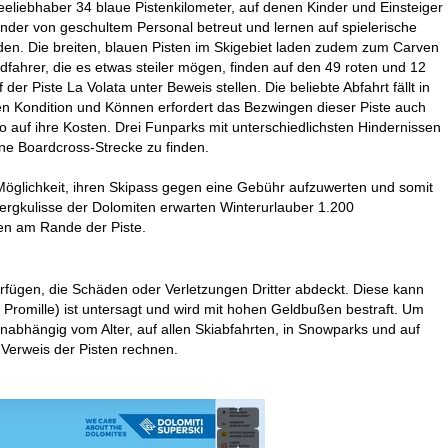
eeliebhaber 34 blaue Pistenkilometer, auf denen Kinder und Einsteiger
nder von geschultem Personal betreut und lernen auf spielerische
den. Die breiten, blauen Pisten im Skigebiet laden zudem zum Carven
fahrer, die es etwas steiler mögen, finden auf den 49 roten und 12
er Piste La Volata unter Beweis stellen. Die beliebte Abfahrt fällt in
ben Kondition und Können erfordert das Bezwingen dieser Piste auch
o auf ihre Kosten. Drei Funparks mit unterschiedlichsten Hindernissen
ine Boardcross-Strecke zu finden.
e Möglichkeit, ihren Skipass gegen eine Gebühr aufzuwerten und somit
Bergkulisse der Dolomiten erwarten Winterurlauber 1.200
ten am Rande der Piste.
erfügen, die Schäden oder Verletzungen Dritter abdeckt. Diese kann
 Promille) ist untersagt und wird mit hohen Geldbußen bestraft. Um
(unabhängig vom Alter, auf allen Skiabfahrten, in Snowparks und auf
 Verweis der Pisten rechnen.