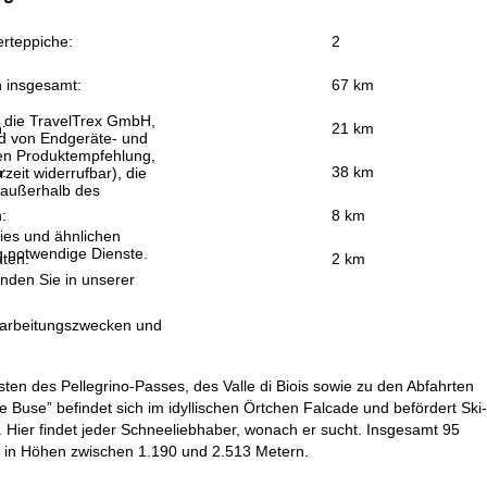
rteppiche:
2
n insgesamt:
67 km
, die TravelTrex GmbH,
:
21 km
and von Endgeräte- und
llen Produktempfehlung,
:
38 km
eit widerrufbar), die
 außerhalb des
:
8 km
ies und ähnlichen
g notwendige Dienste.
uten:
2 km
inden Sie in unserer
erarbeitungszwecken und
ten des Pellegrino-Passes, des Valle di Biois sowie zu den Abfahrten
 Buse” befindet sich im idyllischen Örtchen Falcade und befördert Ski-
 Hier findet jeder Schneeliebhaber, wonach er sucht. Insgesamt 95
ß in Höhen zwischen 1.190 und 2.513 Metern.