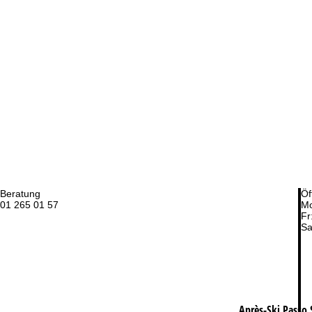
Beratung
Öf
01 265 01 57
Mo
Fr
Sa
Après-Ski Passo 