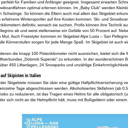
t perfekt für Familien und Anfänger geeignet. Insgesamt erwarten Schn
owboardfahren optimal erlernen können. Im „Baby Club” werden Kleinki
n Schwünge. So können die Eltern auch mal allein das Skigebiet erkun
 erfahrene Wintersportler auf ihre Kosten kommen. Ski- und Snowboard
ilometern definitiv, wonach sie suchen. Profis können ihre Technik auf d
legrino ab und weist stellenweise ein Gefälle von 50 Prozent auf. Ne
n Mut. Auch Freestyler kommen im Skigebiet Alpe Lusia – San Pellegrin
alle Könnerstufen sorgen für jede Menge Spaß. Im Skigebiet ist auch e
 denen die knapp 100 Pistenkilometer nicht ausreichen, bietet sich di
Liftverbundes „Dolomiti Superski” zu erkunden. In der wunderschönen 
, über 450 Liftanlagen, 24 Snowparks und unzählige Einkehrmöglichkei
auf Skipisten in Italien
der Skigebiete müssen Sie über eine gültige Haftpflichtversicherung v
 einzelne Tage abgeschlossen werden. Alkoholisiertes Skifahren (ab 0,5
isiko zu reduzieren, ist das Tragen eines Helms für alle obligatorisch 
r sich nicht an die Helmpflicht hält, muss mit Bußgeldern oder einem