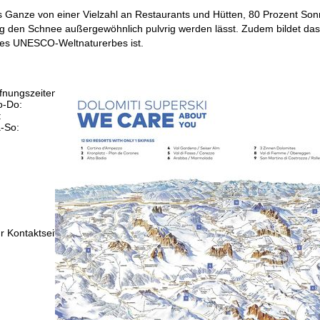
 Ganze von einer Vielzahl an Restaurants und Hütten, 80 Prozent Sonn
 den Schnee außergewöhnlich pulvrig werden lässt. Zudem bildet das 
des UNESCO-Weltnaturerbes ist.
fnungszeiten
-Do:
09:00-17:00 Uhr
:
09:00-15:00 Uhr
-So:
geschlossen
Beratung
r Kontaktseite