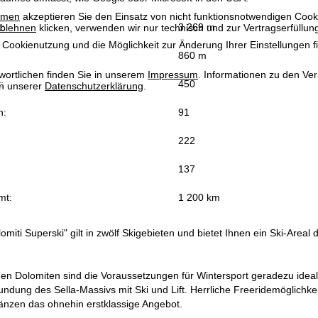
mmen
akzeptieren Sie den Einsatz von nicht funktionsnotwendigen Cook
:
3 269 m
blehnen
klicken, verwenden wir nur technisch und zur Vertragserfüllun
 Cookienutzung und die Möglichkeit zur Änderung Ihrer Einstellungen f
860 m
wortlichen finden Sie in unserem
Impressum
. Informationen zu den V
:
450
in unserer
Datenschutzerklärung
.
n:
91
222
137
mt:
1 200 km
omiti Superski" gilt in zwölf Skigebieten und bietet Ihnen ein Ski-Areal
chen Dolomiten sind die Voraussetzungen für Wintersport geradezu ideal
dung des Sella-Massivs mit Ski und Lift. Herrliche Freeridemöglichkei
gänzen das ohnehin erstklassige Angebot.