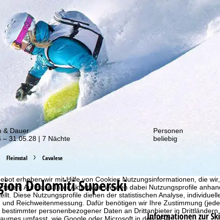
von unseren Rabatt-Aktionen!
m & Dauer
Personen
 – 31.05.28 | 7 Nächte
beliebig
Fleimstal
Cavalese
gion Dolomiti Superski
bot erheben wir mit Hilfe von Cookies Nutzungsinformationen, die wir
 teilen. Auf Basis Ihrer Aktivitäten werden dabei Nutzungsprofile anh
llt. Diese Nutzungsprofile dienen der statistischen Analyse, individue
g und Reichweitenmessung. Dafür benötigen wir Ihre Zustimmung (jederz
 bestimmter personenbezogener Daten an Drittanbieter in Drittländern
Informationen zur Sk
raumes umfasst, wie Google oder Microsoft in den USA.