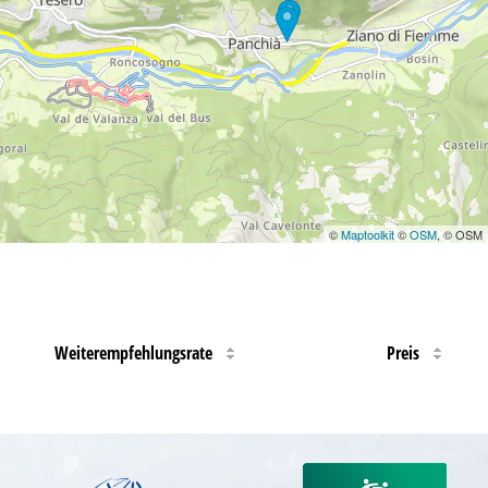
©
Maptoolkit
©
OSM
, © OSM
Weiterempfehlungsrate
Preis