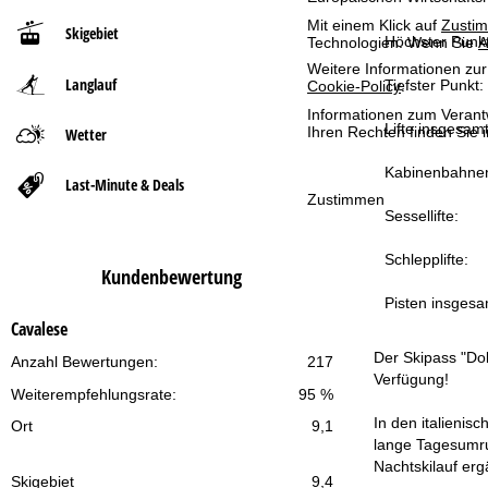
Mit einem Klick auf
Zusti
Skigebiet
t
Höchster Punkt
Technologien. Wenn Sie
A
Weitere Informationen zur
Langlauf
s
Tiefster Punkt:
Cookie-Policy
.
Informationen zum Verant
e
Lifte insgesamt
Ihren Rechten finden Sie 
Wetter
Kabinenbahne
i
Last-Minute & Deals
Zustimmen
Sessellifte:
t
Schlepplifte:
e
Kundenbewertung
Pisten insgesa
Cavalese
Der Skipass "Dol
Anzahl Bewertungen:
217
Verfügung!
Weiterempfehlungsrate:
95 %
In den italienis
Ort
9,1
lange Tagesumrun
Nachtskilauf er
Skigebiet
9,4