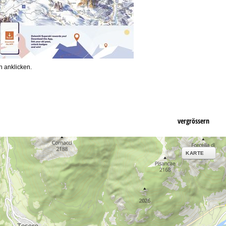
 anklicken.
vergrössern
KARTE