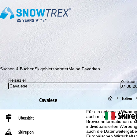
Abonnieren Sie unseren Newsletter und erfahren Sie als Erster 
Suchen & Buchen
Skigebietsberater
Meine Favoriten
Reiseziel
Zeitrau
07.08.26
S
Italien
Cavalese
Cookie-Hinweis
t
Skire
Für ein optimales Webange
auch mit unseren Partnern
Übersicht
Browserinformationen erste
a
individualisierten Werbun
auch die Datenweitergabe
Skiregion
r
Europäischen Wirtschafts