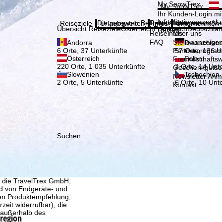
Bitte
My SnowTrex
My SnowTrex
Anmelden
Ihr Kunden-Login mit
Informationen rund 
Die neuesten Beiträge aus unserem Ma
Reiseinfos
Über uns
Reiseziele
Urlaubswelten
Infos
Unternehmen
Übersicht Reiseziele
Österreich
Frankreich
Deutschla
Reisen.
Reiseinfos
Über uns
FAQ
Stellenanzeige
Andorra
Deutschlan
Partnerprogra
6 Orte, 37 Unterkünfte
57 Orte, 136 U
Österreich
Polen
Freundschafts
220 Orte, 1 035 Unterkünfte
3 Orte, 14 Unt
Geschenkgutsc
Slowenien
Tschechien
Newsletter An
2 Orte, 5 Unterkünfte
6 Orte, 10 Unt
Kontakt
Suchen
, die TravelTrex GmbH,
and von Endgeräte- und
llen Produktempfehlung,
eit widerrufbar), die
 außerhalb des
iregion