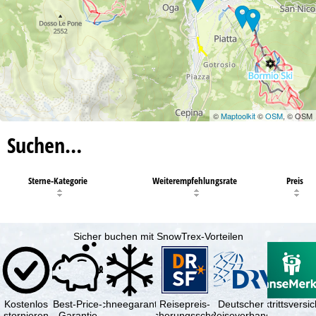
©
Maptoolkit
©
OSM
, © OSM
Suchen…
Sterne-Kategorie
Weiterempfehlungsrate
Preis
Sicher buchen mit SnowTrex-Vorteilen
Kostenlos
Best-Price-
Schneegarantie
Reisepreis-
Deutscher
Reiserücktrittsvers
stornieren
Garantie
Sicherungsschein
Reiseverband