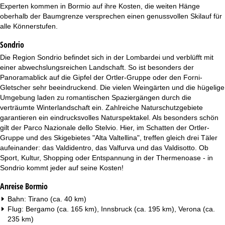
t
Experten kommen in Bormio auf ihre Kosten, die weiten Hänge
oberhalb der Baumgrenze versprechen einen genussvollen Skilauf für
e
alle Könnerstufen.
Sondrio
Die Region Sondrio befindet sich in der Lombardei und verblüfft mit
einer abwechslungsreichen Landschaft. So ist besonders der
Panoramablick auf die Gipfel der Ortler-Gruppe oder den Forni-
Gletscher sehr beeindruckend. Die vielen Weingärten und die hügelige
Umgebung laden zu romantischen Spaziergängen durch die
verträumte Winterlandschaft ein. Zahlreiche Naturschutzgebiete
garantieren ein eindrucksvolles Naturspektakel. Als besonders schön
gilt der Parco Nazionale dello Stelvio. Hier, im Schatten der Ortler-
Gruppe und des Skigebietes "Alta Valtellina", treffen gleich drei Täler
aufeinander: das Valdidentro, das Valfurva und das Valdisotto. Ob
Sport, Kultur, Shopping oder Entspannung in der Thermenoase - in
Sondrio kommt jeder auf seine Kosten!
Anreise Bormio
Bahn: Tirano (ca. 40 km)
Flug: Bergamo (ca. 165 km), Innsbruck (ca. 195 km), Verona (ca.
235 km)