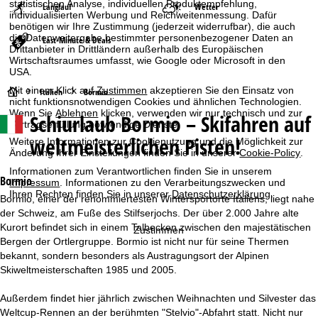
statistischen Analyse, individuellen Produktempfehlung,
Langlauf
Wetter
individualisierten Werbung und Reichweitenmessung. Dafür
benötigen wir Ihre Zustimmung (jederzeit widerrufbar), die auch
die Datenweitergabe bestimmter personenbezogener Daten an
Last-Minute & Deals
Drittanbieter in Drittländern außerhalb des Europäischen
Wirtschaftsraumes umfasst, wie Google oder Microsoft in den
USA.
Mit einem Klick auf
Zustimmen
akzeptieren Sie den Einsatz von
S
Italien
Bormio
nicht funktionsnotwendigen Cookies und ähnlichen Technologien.
Wenn Sie
Ablehnen
klicken, verwenden wir nur technisch und zur
Schiurlaub
Bormio – Skifahren auf
t
Vertragserfüllung notwendige Dienste.
weltmeisterlichen Pisten!
Weitere Informationen zur Cookienutzung und die Möglichkeit zur
a
Änderung Ihrer Einstellungen finden Sie in unserer
Cookie-Policy
.
Informationen zum Verantwortlichen finden Sie in unserem
r
Bormio
Impressum
. Informationen zu den Verarbeitungszwecken und
Ihren Rechten finden Sie in unserer
Datenschutzerklärung
.
Bormio, einer der renommiertesten Wintersportorte Italiens, liegt nahe
t
der Schweiz, am Fuße des Stilfserjochs. Der über 2.000 Jahre alte
Kurort befindet sich in einem Talbecken zwischen den majestätischen
Zustimmen
s
Bergen der Ortlergruppe. Bormio ist nicht nur für seine Thermen
bekannt, sondern besonders als Austragungsort der Alpinen
e
Skiweltmeisterschaften 1985 und 2005.
i
Außerdem findet hier jährlich zwischen Weihnachten und Silvester das
Weltcup-Rennen an der berühmten "Stelvio"-Abfahrt statt. Nicht nur