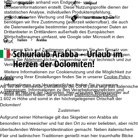
Nutzungsprofile anhand von Endgeräte- und
Skigebiet
Langlauf
Browserinformationen erstellt. Diese Nutzungsprofile dienen der
statistischen Analyse, individuellen Produktempfehlung,
individualisierten Werbung und Reichweitenmessung. Dafür
Wetter
Last-Minute & Deals
benötigen wir Ihre Zustimmung (jederzeit widerrufbar), die auch
die Datenweitergabe bestimmter personenbezogener Daten an
Drittanbieter in Drittländern außerhalb des Europäischen
Wirtschaftsraumes umfasst, wie Google oder Microsoft in den
S
Italien
Arabba
USA.
Mit einem Klick auf
Zustimmen
akzeptieren Sie den Einsatz von
Schiurlaub
Arabba – Urlaub im
t
nicht funktionsnotwendigen Cookies und ähnlichen Technologien.
Wenn Sie
Ablehnen
klicken, verwenden wir nur technisch und zur
Herzen der Dolomiten!
Vertragserfüllung notwendige Dienste.
a
Weitere Informationen zur Cookienutzung und die Möglichkeit zur
Änderung Ihrer Einstellungen finden Sie in unserer
Cookie-Policy
.
r
Arabba
Informationen zum Verantwortlichen finden Sie in unserem
Als Teil der Gemeinde Livinallongo del Col di Lana liegt das italienische
Impressum
. Informationen zu den Verarbeitungszwecken und
t
Arabba im Herzen der Dolomiten. Hier urlauben Wintersportler auf
Ihren Rechten finden Sie in unserer
Datenschutzerklärung
.
1.602 m Höhe und somit in der höchstgelegenen Ortschaft der
s
Dolomiten!
Zustimmen
e
Aufgrund seiner Höhenlage gilt das Skigebiet von Arabba als
besonders schneesicher und hat den Ort zu einer beliebten, aber nicht
i
überlaufenden Wintersportdestination gemacht. Neben italienischem
Flair und ladinischen Traditionen genießt man hier traumhafte Blicke