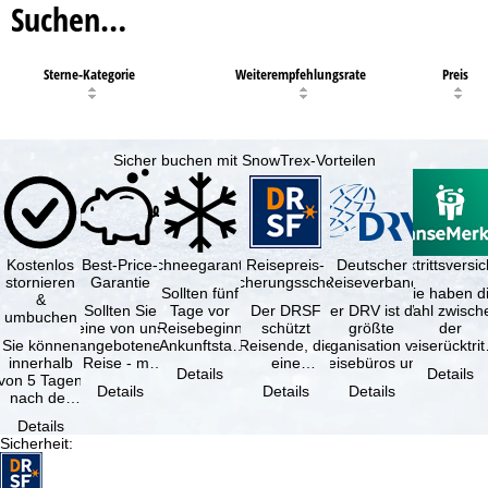
Suchen…
Sterne-Kategorie
Weiterempfehlungsrate
Preis
Sicher buchen mit SnowTrex-Vorteilen
Kostenlos
Best-Price-
Schneegarantie
Reisepreis-
Deutscher
Reiserücktrittsvers
stornieren
Garantie
Sicherungsschein
Reiseverband
Sollten fünf
Sie haben d
&
Sollten Sie
Tage vor
Der DRSF
Der DRV ist die
Wahl zwisch
umbuchen
eine von uns
Reisebeginn
schützt
größte
der
Sie können
angebotene
(Ankunftstag)
Reisende, die
Organisation von
Reiserücktrit
innerhalb
Reise - mit
aufgrund von
eine
Reisebüros und
Versicheru
Details
Details
von 5 Tagen
gleicher
Schneemangel
Pauschalreise
Reiseveranstaltern
(inklusive 
Details
Details
Details
nach der
Verfügbarkeit
…
oder
in …
Buchung
und …
verbundene
Details
kostenfrei
Reiseleistungen
Sicherheit
:
zurücktreten,
…
…