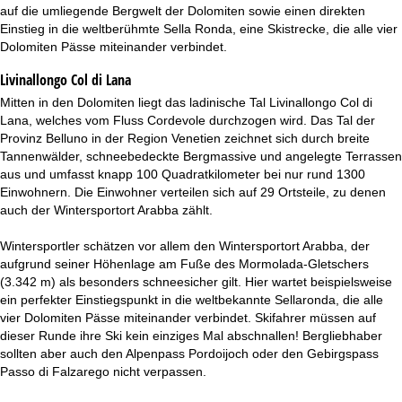
t
auf die umliegende Bergwelt der Dolomiten sowie einen direkten
Einstieg in die weltberühmte Sella Ronda, eine Skistrecke, die alle vier
e
Dolomiten Pässe miteinander verbindet.
Livinallongo Col di Lana
Mitten in den Dolomiten liegt das ladinische Tal Livinallongo Col di
Lana, welches vom Fluss Cordevole durchzogen wird. Das Tal der
Provinz Belluno in der Region Venetien zeichnet sich durch breite
Tannenwälder, schneebedeckte Bergmassive und angelegte Terrassen
aus und umfasst knapp 100 Quadratkilometer bei nur rund 1300
Einwohnern. Die Einwohner verteilen sich auf 29 Ortsteile, zu denen
auch der Wintersportort Arabba zählt.
Wintersportler schätzen vor allem den Wintersportort Arabba, der
aufgrund seiner Höhenlage am Fuße des Mormolada-Gletschers
(3.342 m) als besonders schneesicher gilt. Hier wartet beispielsweise
ein perfekter Einstiegspunkt in die weltbekannte Sellaronda, die alle
vier Dolomiten Pässe miteinander verbindet. Skifahrer müssen auf
dieser Runde ihre Ski kein einziges Mal abschnallen! Bergliebhaber
sollten aber auch den Alpenpass Pordoijoch oder den Gebirgspass
Passo di Falzarego nicht verpassen.