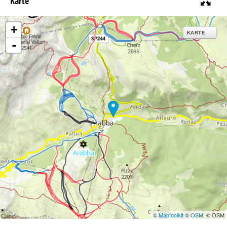
Karte
+
KARTE
-
©
Maptoolkit
©
OSM
, © OSM