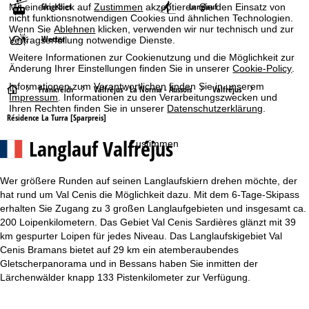
Skigebiet
Langlauf
Mit einem Klick auf
Zustimmen
akzeptieren Sie den Einsatz von
nicht funktionsnotwendigen Cookies und ähnlichen Technologien.
Wenn Sie
Ablehnen
klicken, verwenden wir nur technisch und zur
Wetter
Vertragserfüllung notwendige Dienste.
Weitere Informationen zur Cookienutzung und die Möglichkeit zur
Änderung Ihrer Einstellungen finden Sie in unserer
Cookie-Policy
.
Informationen zum Verantwortlichen finden Sie in unserem
S
Frankreich
Valfréjus - La Norma - Aussois
Valfréjus
Impressum
. Informationen zu den Verarbeitungszwecken und
Ihren Rechten finden Sie in unserer
Datenschutzerklärung
.
t
Résidence La Turra [Sparpreis]
Langlauf Valfréjus
Zustimmen
a
r
Wer größere Runden auf seinen Langlaufskiern drehen möchte, der
hat rund um Val Cenis die Möglichkeit dazu. Mit dem 6-Tage-Skipass
t
erhalten Sie Zugang zu 3 großen Langlaufgebieten und insgesamt ca.
200 Loipenkilometern. Das Gebiet Val Cenis Sardières glänzt mit 39
s
km gespurter Loipen für jedes Niveau. Das Langlaufskigebiet Val
Cenis Bramans bietet auf 29 km ein atemberaubendes
e
Gletscherpanorama und in Bessans haben Sie inmitten der
Lärchenwälder knapp 133 Pistenkilometer zur Verfügung.
i