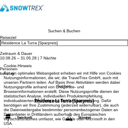
Suchen & Buchen
Reiseziel
Zeitraum & Dauer
10.08.26 – 31.05.28 | 7 Nächte
Cookie-Hinweis
Personen
Für ein optimales Webangebot erheben wir mit Hilfe von Cookies
beliebig
Nutzungsinformationen, die wir, die TravelTrex GmbH, auch mit
unseren Partnern teilen. Auf Basis Ihrer Aktivitäten werden dabei
Suchen
Nutzungsprofile anhand von Endgeräte- und
Browserinformationen erstellt. Diese Nutzungsprofile dienen der
statistischen Analyse, individuellen Produktempfehlung,
Résidence La Turra [Sparpreis]
individualisierten Werbung und Reichweitenmessung. Dafür
benötigen wir Ihre Zustimmung (jederzeit widerrufbar), die auch
die Datenweitergabe bestimmter personenbezogener Daten an
Drittanbieter in Drittländern außerhalb des Europäischen
Unterkunft
Skiregion
Wirtschaftsraumes umfasst, wie Google oder Microsoft in den
USA.