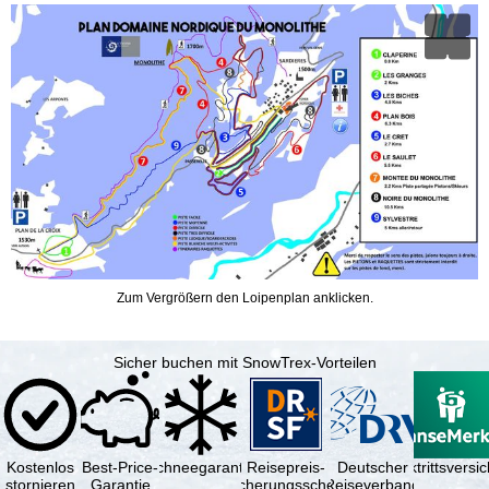
t
e
Zum Vergrößern den Loipenplan anklicken.
Sicher buchen mit SnowTrex-Vorteilen
Kostenlos
Best-Price-
Schneegarantie
Reisepreis-
Deutscher
Reiserücktrittsvers
stornieren
Garantie
Sicherungsschein
Reiseverband