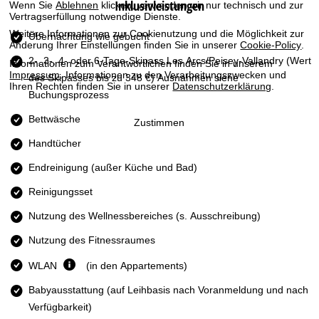
Inklusivleistungen
Wenn Sie
Ablehnen
klicken, verwenden wir nur technisch und zur
t
Vertragserfüllung notwendige Dienste.
Weitere Informationen zur Cookienutzung und die Möglichkeit zur
e
Übernachtung wie gebucht
Änderung Ihrer Einstellungen finden Sie in unserer
Cookie-Policy
.
2-, 3-, 4- oder 6-Tage-Skipass Les Arcs/Peisey-Vallandry
(Wert
Informationen zum Verantwortlichen finden Sie in unserem
Impressum
. Informationen zu den Verarbeitungszwecken und
des Skipasses bis zu 348 €) Ausnahmen siehe
Ihren Rechten finden Sie in unserer
Datenschutzerklärung
.
Buchungsprozess
Bettwäsche
Zustimmen
Handtücher
Endreinigung (außer Küche und Bad)
Reinigungsset
Nutzung des Wellnessbereiches (s. Ausschreibung)
Nutzung des Fitnessraumes
WLAN
(in den Appartements)
Babyausstattung (auf Leihbasis nach Voranmeldung und nach
Verfügbarkeit)