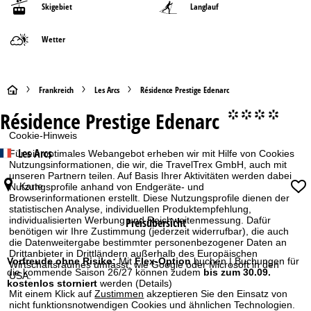
Skigebiet
Langlauf
Wetter
S
Frankreich
Les Arcs
Résidence Prestige Edenarc
Résidence Prestige Edenarc
°°°°
t
Cookie-Hinweis
a
Les Arcs
Für ein optimales Webangebot erheben wir mit Hilfe von Cookies
Nutzungsinformationen, die wir, die TravelTrex GmbH, auch mit
r
unseren Partnern teilen. Auf Basis Ihrer Aktivitäten werden dabei
Karte
Nutzungsprofile anhand von Endgeräte- und
Browserinformationen erstellt. Diese Nutzungsprofile dienen der
t
statistischen Analyse, individuellen Produktempfehlung,
individualisierten Werbung und Reichweitenmessung. Dafür
Preisübersicht
benötigen wir Ihre Zustimmung (jederzeit widerrufbar), die auch
s
die Datenweitergabe bestimmter personenbezogener Daten an
Drittanbieter in Drittländern außerhalb des Europäischen
e
Vorfreude ohne Risiko:
Mit
Flex-Option
buchen | Buchungen für
Wirtschaftsraumes umfasst, wie Google oder Microsoft in den
die kommende Saison 26/27 können zudem
bis zum 30.09.
USA.
kostenlos storniert
werden
(Details)
i
Mit einem Klick auf
Zustimmen
akzeptieren Sie den Einsatz von
nicht funktionsnotwendigen Cookies und ähnlichen Technologien.