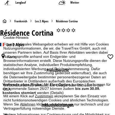
Langlauf
Wetter
S
Frankreich
Les 2 Alpes
Résidence Cortina
Résidence Cortina
°°°°
t
Cookie-Hinweis
a
Les 2 Alpes
Für ein optimales Webangebot erheben wir mit Hilfe von Cookies
Nutzungsinformationen, die wir, die TravelTrex GmbH, auch mit
unseren Partnern teilen. Auf Basis Ihrer Aktivitäten werden dabei
r
Nutzungsprofile anhand von Endgeräte- und
Karte
Browserinformationen erstellt. Diese Nutzungsprofile dienen der
t
statistischen Analyse, individuellen Produktempfehlung,
individualisierten Werbung und Reichweitenmessung. Dafür
Preisübersicht
benötigen wir Ihre Zustimmung (jederzeit widerrufbar), die auch
s
die Datenweitergabe bestimmter personenbezogener Daten an
Drittanbieter in Drittländern außerhalb des Europäischen
e
Vorfreude ohne Risiko:
Mit
Flex-Option
buchen | Buchungen für
Wirtschaftsraumes umfasst, wie Google oder Microsoft in den
die kommende Saison 26/27 können zudem
bis zum 30.09.
USA.
kostenlos storniert
werden
(Details)
i
Mit einem Klick auf
Zustimmen
akzeptieren Sie den Einsatz von
nicht funktionsnotwendigen Cookies und ähnlichen Technologien.
Inklusivleistungen
Wenn Sie
Ablehnen
klicken, verwenden wir nur technisch und zur
t
Vertragserfüllung notwendige Dienste.
Weitere Informationen zur Cookienutzung und die Möglichkeit zur