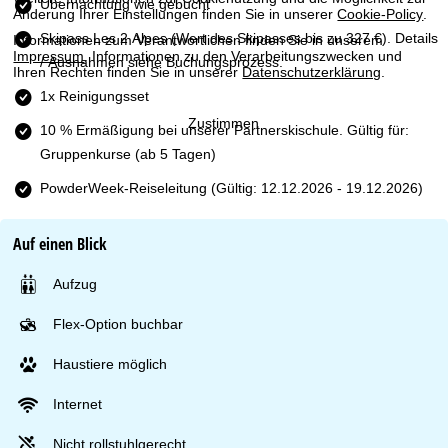
e
Übernachtung wie gebucht
Änderung Ihrer Einstellungen finden Sie in unserer
Cookie-Policy
.
Skipass Les 2 Alpes
(Wert des Skipasses bis zu 327 €). Details
Informationen zum Verantwortlichen finden Sie in unserem
Impressum
. Informationen zu den Verarbeitungszwecken und
/ Ausnahmen siehe Buchungsprozess.
Ihren Rechten finden Sie in unserer
Datenschutzerklärung
.
1x Reinigungsset
Zustimmen
10 % Ermäßigung bei unserer Partnerskischule. Gültig für:
Gruppenkurse (ab 5 Tagen)
PowderWeek-Reiseleitung (Gültig: 12.12.2026 - 19.12.2026)
Auf einen Blick
Aufzug
Flex-Option buchbar
Haustiere möglich
Internet
Nicht rollstuhlgerecht