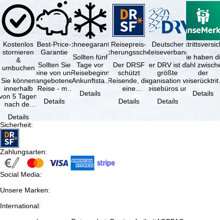
Kostenlos
Best-Price-
Schneegarantie
Reisepreis-
Deutscher
Reiserücktrittsvers
stornieren
Garantie
Sicherungsschein
Reiseverband
Sollten fünf
Sie haben d
&
Sollten Sie
Tage vor
Der DRSF
Der DRV ist die
Wahl zwisch
umbuchen
eine von uns
Reisebeginn
schützt
größte
der
Sie können
angebotene
(Ankunftstag)
Reisende, die
Organisation von
Reiserücktrit
innerhalb
Reise - mit
aufgrund von
eine
Reisebüros und
Versicheru
Details
Details
von 5 Tagen
gleicher
Schneemangel
Pauschalreise
Reiseveranstaltern
(inklusive 
Details
Details
Details
nach der
Verfügbarkeit
…
oder
in …
Buchung
und …
verbundene
Details
kostenfrei
Reiseleistungen
Sicherheit
:
zurücktreten,
…
…
Zahlungsarten
:
Social Media
:
Unsere Marken
:
International
: