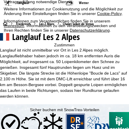
Vertragserfüllung notwendige Dienste.
Langlauf
Wetter
Weitere Informationen zur Cookienutzung und die Möglichkeit zur
Änderung Ihrer Einstellungen finden Sie in unserer
Cookie-Policy
.
Informationen zum Verantwortlichen finden Sie in unserem
S
Frankreich
Les 2 Alpes
Chalet Sabot de Venus
Impressum
. Informationen zu den Verarbeitungszwecken und
Ihren Rechten finden Sie in unserer
Datenschutzerklärung
.
Langlauf Les 2 Alpes
t
Zustimmen
a
Langlauf ist nicht unmittelbar vor Ort in Les 2 Alpes möglich.
Langlaufliebhaber haben jedoch im ca. 18 km entfernten Auris die
r
Möglichkeit, auf insgesamt ca. 50 Loipenkilometer den Schnee zu
genießen. Insgesamt fünf Hauptrunden liegen um Huez und im
t
Skigebiet. Die längste Strecke ist die Höhenloipe "Boucle de Lacs" auf
2.100 m Höhe. Sie ist mit dem DMC-Lift erreichbar und führt über 16
s
km am Besson-Bergsee vorbei. Doppelt gespurte Loipen ermöglichen
das Laufen in beide Richtungen, sodass hier Rundkurse gelaufen
e
werden können.
i
Sicher buchen mit SnowTrex-Vorteilen
t