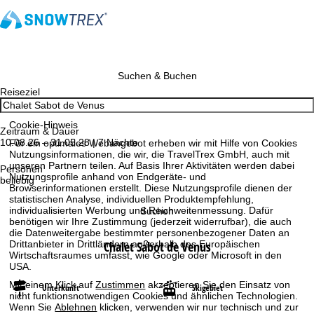
Suchen & Buchen
Reiseziel
Cookie-Hinweis
Zeitraum & Dauer
10.08.26 – 31.05.28 | 7 Nächte
Für ein optimales Webangebot erheben wir mit Hilfe von Cookies
Nutzungsinformationen, die wir, die TravelTrex GmbH, auch mit
unseren Partnern teilen. Auf Basis Ihrer Aktivitäten werden dabei
Personen
Nutzungsprofile anhand von Endgeräte- und
beliebig
Browserinformationen erstellt. Diese Nutzungsprofile dienen der
statistischen Analyse, individuellen Produktempfehlung,
individualisierten Werbung und Reichweitenmessung. Dafür
Suchen
benötigen wir Ihre Zustimmung (jederzeit widerrufbar), die auch
die Datenweitergabe bestimmter personenbezogener Daten an
Chalet Sabot de Venus
Drittanbieter in Drittländern außerhalb des Europäischen
Wirtschaftsraumes umfasst, wie Google oder Microsoft in den
USA.
Mit einem Klick auf
Zustimmen
akzeptieren Sie den Einsatz von
Unterkunft
Skigebiet
nicht funktionsnotwendigen Cookies und ähnlichen Technologien.
Wenn Sie
Ablehnen
klicken, verwenden wir nur technisch und zur