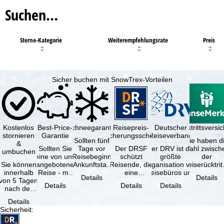
Suchen…
Sterne-Kategorie
Weiterempfehlungsrate
Preis
Sicher buchen mit SnowTrex-Vorteilen
Kostenlos
Best-Price-
Schneegarantie
Reisepreis-
Deutscher
Reiserücktrittsvers
stornieren
Garantie
Sicherungsschein
Reiseverband
Sollten fünf
Sie haben d
&
Sollten Sie
Tage vor
Der DRSF
Der DRV ist die
Wahl zwisch
umbuchen
eine von uns
Reisebeginn
schützt
größte
der
Sie können
angebotene
(Ankunftstag)
Reisende, die
Organisation von
Reiserücktrit
innerhalb
Reise - mit
aufgrund von
eine
Reisebüros und
Versicheru
Details
Details
von 5 Tagen
gleicher
Schneemangel
Pauschalreise
Reiseveranstaltern
(inklusive 
Details
Details
Details
nach der
Verfügbarkeit
…
oder
in …
Buchung
und …
verbundene
Details
kostenfrei
Reiseleistungen
Sicherheit
:
zurücktreten,
…
…