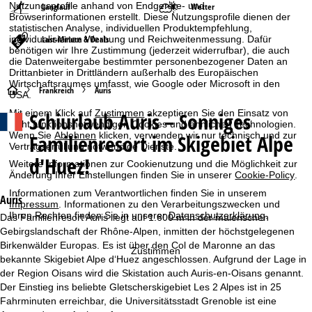
Nutzungsprofile anhand von Endgeräte- und
Langlauf
Wetter
Browserinformationen erstellt. Diese Nutzungsprofile dienen der
statistischen Analyse, individuellen Produktempfehlung,
Last-Minute & Deals
individualisierten Werbung und Reichweitenmessung. Dafür
benötigen wir Ihre Zustimmung (jederzeit widerrufbar), die auch
die Datenweitergabe bestimmter personenbezogener Daten an
Drittanbieter in Drittländern außerhalb des Europäischen
Wirtschaftsraumes umfasst, wie Google oder Microsoft in den
S
Frankreich
Auris
USA.
Schiurlaub
Auris – Sonniges
Mit einem Klick auf
Zustimmen
akzeptieren Sie den Einsatz von
t
nicht funktionsnotwendigen Cookies und ähnlichen Technologien.
Familienresort im Skigebiet Alpe
Wenn Sie
Ablehnen
klicken, verwenden wir nur technisch und zur
a
Vertragserfüllung notwendige Dienste.
d'Huez!
Weitere Informationen zur Cookienutzung und die Möglichkeit zur
Änderung Ihrer Einstellungen finden Sie in unserer
Cookie-Policy
.
r
Informationen zum Verantwortlichen finden Sie in unserem
Auris
t
Impressum
. Informationen zu den Verarbeitungszwecken und
Ihren Rechten finden Sie in unserer
Datenschutzerklärung
.
Das Familienresort Auris liegt auf 1.600 m in der malerischen
Gebirgslandschaft der Rhône-Alpen, inmitten der höchstgelegenen
s
Birkenwälder Europas. Es ist über den Col de Maronne an das
Zustimmen
bekannte Skigebiet Alpe d‘Huez angeschlossen. Aufgrund der Lage in
e
der Region Oisans wird die Skistation auch Auris-en-Oisans genannt.
Der Einstieg ins beliebte Gletscherskigebiet Les 2 Alpes ist in 25
i
Fahrminuten erreichbar, die Universitätsstadt Grenoble ist eine