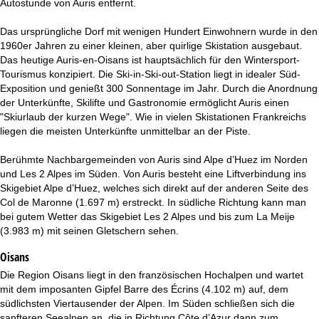
Autostunde von Auris entfernt.
t
Das ursprüngliche Dorf mit wenigen Hundert Einwohnern wurde in den
e
1960er Jahren zu einer kleinen, aber quirlige Skistation ausgebaut.
Das heutige Auris-en-Oisans ist hauptsächlich für den Wintersport-
Tourismus konzipiert. Die Ski-in-Ski-out-Station liegt in idealer Süd-
Exposition und genießt 300 Sonnentage im Jahr. Durch die Anordnung
der Unterkünfte, Skilifte und Gastronomie ermöglicht Auris einen
"Skiurlaub der kurzen Wege". Wie in vielen Skistationen Frankreichs
liegen die meisten Unterkünfte unmittelbar an der Piste.
Berühmte Nachbargemeinden von Auris sind Alpe d’Huez im Norden
und Les 2 Alpes im Süden. Von Auris besteht eine Liftverbindung ins
Skigebiet Alpe d’Huez, welches sich direkt auf der anderen Seite des
Col de Maronne (1.697 m) erstreckt. In südliche Richtung kann man
bei gutem Wetter das Skigebiet Les 2 Alpes und bis zum La Meije
(3.983 m) mit seinen Gletschern sehen.
Oisans
Die Region Oisans liegt in den französischen Hochalpen und wartet
mit dem imposanten Gipfel Barre des Écrins (4.102 m) auf, dem
südlichsten Viertausender der Alpen. Im Süden schließen sich die
sanfteren Seealpen an, die in Richtung Côte d’Azur dann zum