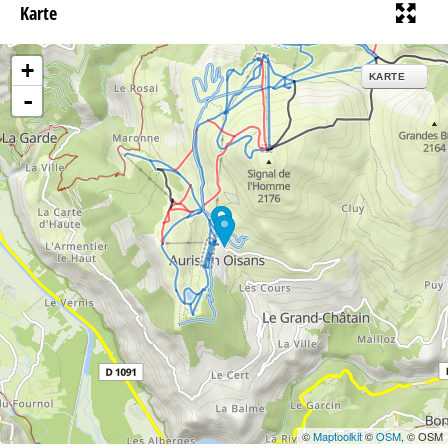
Karte
+
KARTE
-
©
Maptoolkit
©
OSM
, © OSM