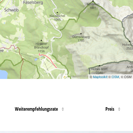
©
Maptoolkit
©
OSM
, © OSM
Weiterempfehlungsrate
Preis