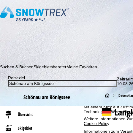
Abonnieren Sie unseren Newsletter und erfahren Sie als Erster 
Suchen & Buchen
Skigebietsberater
Meine Favoriten
Cookie-Hinweis
Für ein optimales Webange
Reiseziel
Zeitrau
auch mit unseren Partnern
10.08.26
Browserinformationen erste
individualisierten Werbun
auch die Datenweitergabe
S
Deutschla
Schönau am Königssee
Europäischen Wirtschafts
Mit einem Klick auf
Zusti
t
Lang
Technologien. Wenn Sie
A
Übersicht
Weitere Informationen zur
a
Cookie-Policy
.
Skigebiet
Informationen zum Verant
r