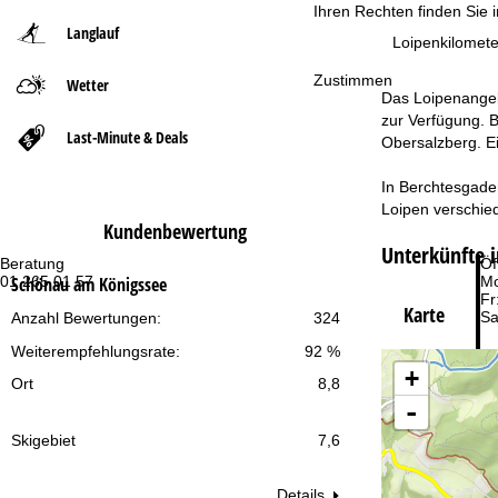
Ihren Rechten finden Sie 
Langlauf
t
Loipenkilomete
Zustimmen
Wetter
s
Das Loipenangeb
zur Verfügung. B
e
Last-Minute & Deals
Obersalzberg. E
i
In Berchtesgaden
Loipen verschied
t
Kundenbewertung
Unterkünfte 
Beratung
Öf
e
Schönau am Königssee
01 265 01 57
Mo
Fr
Karte
Sa
Anzahl Bewertungen:
324
Weiterempfehlungsrate:
92 %
+
Ort
8,8
-
Skigebiet
7,6
Zu
Details