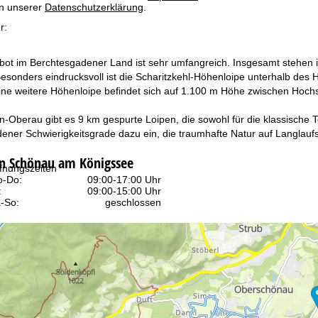
in unserer
Datenschutzerklärung
.
r:
ot im Berchtesgadener Land ist sehr umfangreich. Insgesamt stehen i
esonders eindrucksvoll ist die Scharitzkehl-Höhenloipe unterhalb des 
ine weitere Höhenloipe befindet sich auf 1.100 m Höhe zwischen Ho
-Oberau gibt es 9 km gespurte Loipen, die sowohl für die klassische T
ener Schwierigkeitsgrade dazu ein, die traumhafte Natur auf Langlauf
in Schönau am Königssee
fnungszeiten
-Do:
09:00-17:00 Uhr
:
09:00-15:00 Uhr
-So:
geschlossen
Beratung
r Kontaktseite