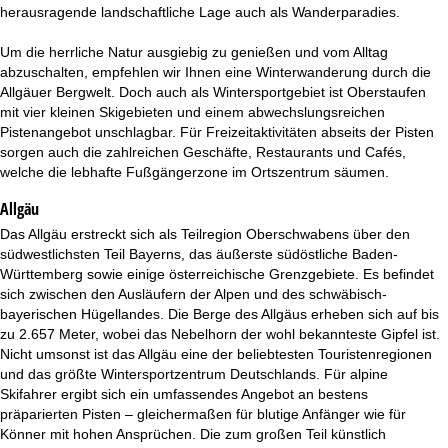
t
herausragende landschaftliche Lage auch als Wanderparadies.
e
Um die herrliche Natur ausgiebig zu genießen und vom Alltag
abzuschalten, empfehlen wir Ihnen eine Winterwanderung durch die
Allgäuer Bergwelt. Doch auch als Wintersportgebiet ist Oberstaufen
mit vier kleinen Skigebieten und einem abwechslungsreichen
Pistenangebot unschlagbar. Für Freizeitaktivitäten abseits der Pisten
sorgen auch die zahlreichen Geschäfte, Restaurants und Cafés,
welche die lebhafte Fußgängerzone im Ortszentrum säumen.
Allgäu
Das Allgäu erstreckt sich als Teilregion Oberschwabens über den
südwestlichsten Teil Bayerns, das äußerste südöstliche Baden-
Württemberg sowie einige österreichische Grenzgebiete. Es befindet
sich zwischen den Ausläufern der Alpen und des schwäbisch-
bayerischen Hügellandes. Die Berge des Allgäus erheben sich auf bis
zu 2.657 Meter, wobei das Nebelhorn der wohl bekannteste Gipfel ist.
Nicht umsonst ist das Allgäu eine der beliebtesten Touristenregionen
und das größte Wintersportzentrum Deutschlands. Für alpine
Skifahrer ergibt sich ein umfassendes Angebot an bestens
präparierten Pisten – gleichermaßen für blutige Anfänger wie für
Könner mit hohen Ansprüchen. Die zum großen Teil künstlich