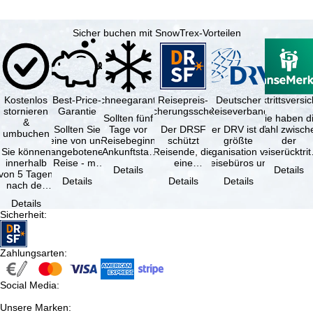
Sicher buchen mit SnowTrex-Vorteilen
Kostenlos
Best-Price-
Schneegarantie
Reisepreis-
Deutscher
Reiserücktrittsvers
stornieren
Garantie
Sicherungsschein
Reiseverband
Sollten fünf
Sie haben d
&
Sollten Sie
Tage vor
Der DRSF
Der DRV ist die
Wahl zwisch
umbuchen
eine von uns
Reisebeginn
schützt
größte
der
Sie können
angebotene
(Ankunftstag)
Reisende, die
Organisation von
Reiserücktrit
innerhalb
Reise - mit
aufgrund von
eine
Reisebüros und
Versicheru
Details
Details
von 5 Tagen
gleicher
Schneemangel
Pauschalreise
Reiseveranstaltern
(inklusive 
Details
Details
Details
nach der
Verfügbarkeit
…
oder
in …
Buchung
und …
verbundene
Details
kostenfrei
Reiseleistungen
Sicherheit
:
zurücktreten,
…
…
Zahlungsarten
:
Social Media
:
Unsere Marken
: