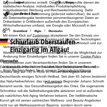
Langlauf
Wetter
Browserinformationen erstellt. Diese Nutzungsprofile dienen der
statistischen Analyse, individuellen Produktempfehlung,
individualisierten Werbung und Reichweitenmessung. Dafür
Last-Minute & Deals
benötigen wir Ihre Zustimmung (jederzeit widerrufbar), die auch
die Datenweitergabe bestimmter personenbezogener Daten an
Drittanbieter in Drittländern außerhalb des Europäischen
Wirtschaftsraumes umfasst, wie Google oder Microsoft in den
USA.
S
Deutschland
Allgäu
Oberstaufen
Mit einem Klick auf
Zustimmen
akzeptieren Sie den Einsatz von
Schiurlaub
Oberstaufen -
nicht funktionsnotwendigen Cookies und ähnlichen Technologien.
t
Wenn Sie
Ablehnen
klicken, verwenden wir nur technisch und zur
Einzigartig im Allgäu!
Vertragserfüllung notwendige Dienste.
a
Weitere Informationen zur Cookienutzung und die Möglichkeit zur
Änderung Ihrer Einstellungen finden Sie in unserer
Cookie-Policy
.
r
Oberstaufen
Informationen zum Verantwortlichen finden Sie in unserem
Impressum
. Informationen zu den Verarbeitungszwecken und
Der Kurort Oberstaufen im Dreiländereck Deutschland-Österreich-
t
Ihren Rechten finden Sie in unserer
Datenschutzerklärung
.
Schweiz liegt auf 791 m Höhe im Herzen des Allgäus und ist
Deutschlands einziges Schroth-Heilbad. Seit über 65 Jahren bestimmt
s
das Naturheilverfahren, das nach seinem Begründer Johann Schroth
Zustimmen
benannt wurde, das Gesundheitsangebot des Ortes. Die sogenannte
e
Schrothkur soll die Selbstheilungskräfte aktivieren und ist außerdem
als natürliches Anti-Aging-Verfahren bekannt. Der heilklimatische
i
Kurort gilt mit seinen zahlreichen Wellness- und Beauty-Angeboten
nicht nur als Wellnesszentrum Bayerns, sondern durch seine