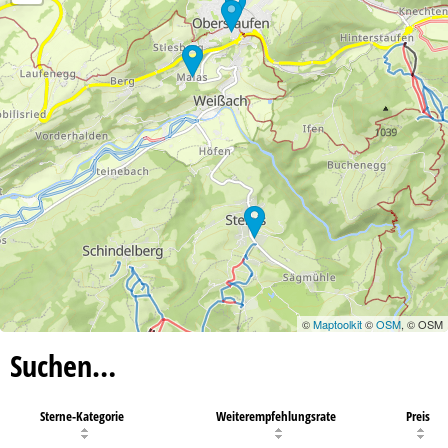
©
Maptoolkit
©
OSM
, © OSM
Suchen…
Sterne-Kategorie
Weiterempfehlungsrate
Preis