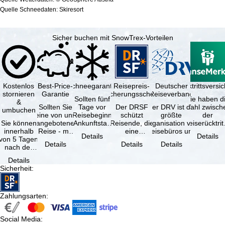
Quelle Schneedaten: Skiresort
Sicher buchen mit SnowTrex-Vorteilen
Kostenlos
Best-Price-
Schneegarantie
Reisepreis-
Deutscher
Reiserücktrittsvers
stornieren
Garantie
Sicherungsschein
Reiseverband
Sollten fünf
Sie haben d
&
Sollten Sie
Tage vor
Der DRSF
Der DRV ist die
Wahl zwisch
umbuchen
eine von uns
Reisebeginn
schützt
größte
der
Sie können
angebotene
(Ankunftstag)
Reisende, die
Organisation von
Reiserücktrit
innerhalb
Reise - mit
aufgrund von
eine
Reisebüros und
Versicheru
Details
Details
von 5 Tagen
gleicher
Schneemangel
Pauschalreise
Reiseveranstaltern
(inklusive 
Details
Details
Details
nach der
Verfügbarkeit
…
oder
in …
Buchung
und …
verbundene
Details
kostenfrei
Reiseleistungen
Sicherheit
:
zurücktreten,
…
…
Zahlungsarten
:
Social Media
: