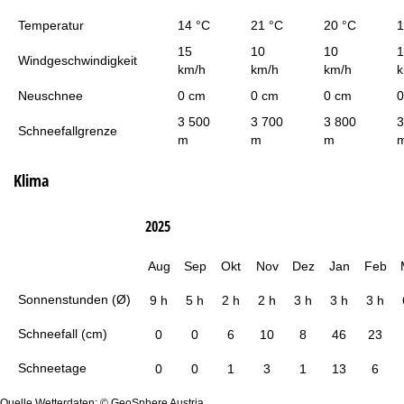
Temperatur
14 °C
21 °C
20 °C
1
15
10
10
1
Windgeschwindigkeit
km/h
km/h
km/h
k
Neuschnee
0 cm
0 cm
0 cm
0
3 500
3 700
3 800
3
Schneefallgrenze
m
m
m
Klima
2025
Aug
Sep
Okt
Nov
Dez
Jan
Feb
Sonnenstunden (Ø)
9 h
5 h
2 h
2 h
3 h
3 h
3 h
Schneefall (cm)
0
0
6
10
8
46
23
Schneetage
0
0
1
3
1
13
6
Quelle Wetterdaten: © GeoSphere Austria