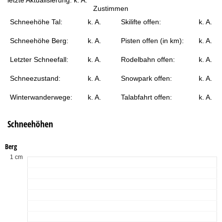
t
Zustimmen
Schneehöhe Tal:
k. A.
Skilifte offen:
k. A.
e
Schneehöhe Berg:
k. A.
Pisten offen (in km):
k. A.
Letzter Schneefall:
k. A.
Rodelbahn offen:
k. A.
Schneezustand:
k. A.
Snowpark offen:
k. A.
Winterwanderwege:
k. A.
Talabfahrt offen:
k. A.
Schneehöhen
Berg
1 cm