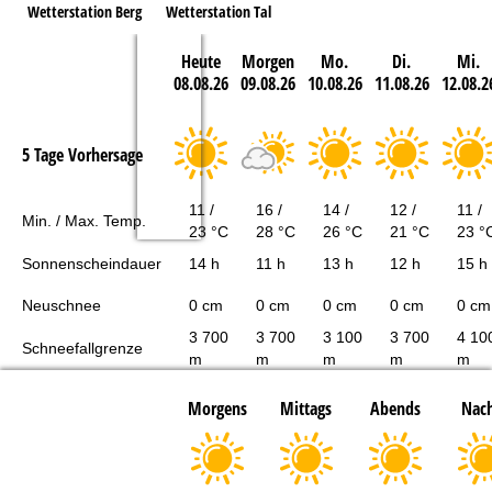
Wetterstation Berg
Wetterstation Tal
Heute
Morgen
Mo.
Di.
Mi.
08.08.26
09.08.26
10.08.26
11.08.26
12.08.2
5 Tage Vorhersage
11 /
16 /
14 /
12 /
11 /
Min. / Max. Temp.
23 °C
28 °C
26 °C
21 °C
23 °
Sonnenscheindauer
14 h
11 h
13 h
12 h
15 h
Neuschnee
0 cm
0 cm
0 cm
0 cm
0 cm
3 700
3 700
3 100
3 700
4 10
Schneefallgrenze
m
m
m
m
m
Morgens
Mittags
Abends
Nach