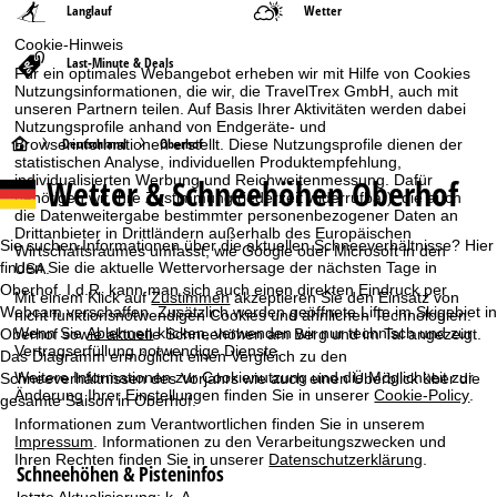
Langlauf
Wetter
Cookie-Hinweis
Last-Minute & Deals
Für ein optimales Webangebot erheben wir mit Hilfe von Cookies
Nutzungsinformationen, die wir, die TravelTrex GmbH, auch mit
unseren Partnern teilen. Auf Basis Ihrer Aktivitäten werden dabei
Nutzungsprofile anhand von Endgeräte- und
S
Deutschland
Oberhof
Browserinformationen erstellt. Diese Nutzungsprofile dienen der
statistischen Analyse, individuellen Produktempfehlung,
Wetter & Schneehöhen Oberhof
individualisierten Werbung und Reichweitenmessung. Dafür
t
benötigen wir Ihre Zustimmung (jederzeit widerrufbar), die auch
die Datenweitergabe bestimmter personenbezogener Daten an
a
Drittanbieter in Drittländern außerhalb des Europäischen
Sie suchen Informationen über die aktuellen Schneeverhältnisse? Hier
Wirtschaftsraumes umfasst, wie Google oder Microsoft in den
finden Sie die aktuelle Wettervorhersage der nächsten Tage in
USA.
r
Oberhof. I.d.R. kann man sich auch einen direkten Eindruck per
Mit einem Klick auf
Zustimmen
akzeptieren Sie den Einsatz von
Webcam verschaffen. Zusätzlich werden geöffnete Lifte im Skigebiet in
nicht funktionsnotwendigen Cookies und ähnlichen Technologien.
t
Wenn Sie
Ablehnen
klicken, verwenden wir nur technisch und zur
Oberhof sowie aktuelle Schneehöhen am Berg und im Tal angezeigt.
Vertragserfüllung notwendige Dienste.
Das Diagramm ermöglicht einen Vergleich zu den
s
Weitere Informationen zur Cookienutzung und die Möglichkeit zur
Schneeverhältnissen des Vorjahrs wie auch einen Überblick über die
Änderung Ihrer Einstellungen finden Sie in unserer
Cookie-Policy
.
gesamte Saison in Oberhof.
e
Informationen zum Verantwortlichen finden Sie in unserem
Impressum
. Informationen zu den Verarbeitungszwecken und
Ihren Rechten finden Sie in unserer
Datenschutzerklärung
.
i
Schneehöhen & Pisteninfos
letzte Aktualisierung:
k. A.