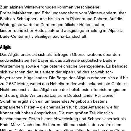
t
Zum alpinen Wintervergnügen kommen verschiedene
Freizeitaktivitäten und Erholungsangebote vom Winterwandern über
e
Biathlon-Schnupperkurse bis hin zum Pistenraupe-Fahren. Auf die
Wintergäste wartet außerdem gemütlicher Hüttenzauber,
kinderfreundlicher Rodelspaß und ausgiebige Erholung im Alpspitz-
Bade-Center mit vielseitiger Sauna-Landschaft.
Allgäu
Das Allgäu erstreckt sich als Teilregion Oberschwabens über den
südwestlichsten Teil Bayerns, das äußerste südöstliche Baden-
Württemberg sowie einige österreichische Grenzgebiete. Es befindet
sich zwischen den Ausläufern der Alpen und des schwäbisch-
bayerischen Hügellandes. Die Berge des Allgäus erheben sich auf bis
zu 2.657 Meter, wobei das Nebelhorn der wohl bekannteste Gipfel ist.
Nicht umsonst ist das Allgäu eine der beliebtesten Touristenregionen
und das größte Wintersportzentrum Deutschlands. Für alpine
Skifahrer ergibt sich ein umfassendes Angebot an bestens
präparierten Pisten – gleichermaßen für blutige Anfänger wie für
Könner mit hohen Ansprüchen. Die zum großen Teil künstlich
beschneibaren Pisten bieten Abwechslung und Schneesicherheit bis
Ende März. Nach dem Skifahren trifft man sich in den zahlreichen
Hütten, Cafés und Pubs oder zu späterer Stunde auch in den Clubs.