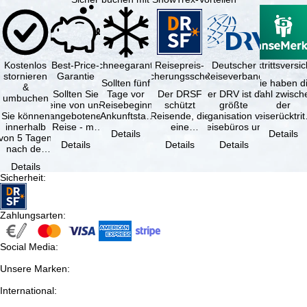
Kostenlos
Best-Price-
Schneegarantie
Reisepreis-
Deutscher
Reiserücktrittsvers
stornieren
Garantie
Sicherungsschein
Reiseverband
Sollten fünf
Sie haben d
&
Sollten Sie
Tage vor
Der DRSF
Der DRV ist die
Wahl zwisch
umbuchen
eine von uns
Reisebeginn
schützt
größte
der
Sie können
angebotene
(Ankunftstag)
Reisende, die
Organisation von
Reiserücktrit
innerhalb
Reise - mit
aufgrund von
eine
Reisebüros und
Versicheru
Details
Details
von 5 Tagen
gleicher
Schneemangel
Pauschalreise
Reiseveranstaltern
(inklusive 
Details
Details
Details
nach der
Verfügbarkeit
…
oder
in …
Buchung
und …
verbundene
Details
kostenfrei
Reiseleistungen
Sicherheit
:
zurücktreten,
…
…
Zahlungsarten
:
Social Media
:
Unsere Marken
:
International
: