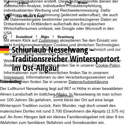
Browserinformationen erstellt. Diese Nutzungsprofile dienen der
Langlauf
Wetter
statistischen Analyse, individuellen Produktempfehlung,
individualisierten Werbung und Reichweitenmessung. Dafür
benötigen wir Ihre Zustimmung (jederzeit widerrufbar), die auch
Last-Minute & Deals
die Datenweitergabe bestimmter personenbezogener Daten an
Drittanbieter in Drittländern außerhalb des Europäischen
Wirtschaftsraumes umfasst, wie Google oder Microsoft in den
USA.
S
Deutschland
Allgäu
Nesselwang
Mit einem Klick auf
Zustimmen
akzeptieren Sie den Einsatz von
nicht funktionsnotwendigen Cookies und ähnlichen Technologien.
Schiurlaub
Nesselwang –
t
Wenn Sie
Ablehnen
klicken, verwenden wir nur technisch und zur
Vertragserfüllung notwendige Dienste.
Traditionsreicher Wintersportort
a
Weitere Informationen zur Cookienutzung und die Möglichkeit zur
im Ost-Allgäu!
Änderung Ihrer Einstellungen finden Sie in unserer
Cookie-Policy
.
r
Informationen zum Verantwortlichen finden Sie in unserem
Impressum
. Informationen zu den Verarbeitungszwecken und
Nesselwang
Ihren Rechten finden Sie in unserer
Datenschutzerklärung
.
t
Der Luftkurort Nesselwang liegt auf 867 m Höhe in einer bewaldeten
Almen-Landschaft im östlichen Allgäu. In Nesselwang ist man schon
s
Zustimmen
vor 100 Jahren Ski gefahren, somit blickt der Ort auf eine lange
Wintersport-Tradition zurück. Kein Wunder, ragt doch unweit des
e
malerischen Dorfes mit rund 3.700 Einwohnern die Alpspitz (1.575 m)
auf. An ihren Hängen lädt ein kleines Familienskigebiet mit über 8 km
i
Abfahrten zum familiären Skifahren und Snowboarden ein.