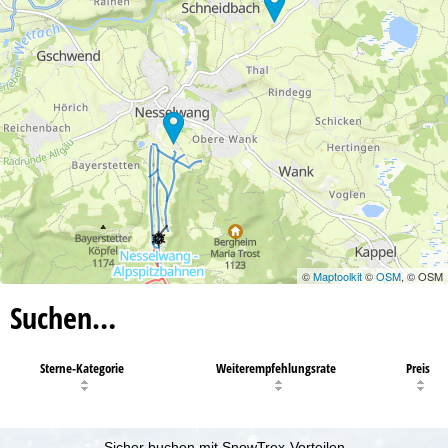
©
Maptoolkit
©
OSM
, © OSM
Suchen…
Sterne-Kategorie
Weiterempfehlungsrate
Preis
Sicher buchen mit SnowTrex-Vorteilen