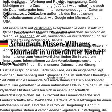
individualisierten Werbung und Reichweitenmessung. Dafür
Langlauf
Wetter
benötigen wir Ihre Zustimmung (jederzeit widerrufbar), die auch
die Datenweitergabe bestimmter personenbezogener Daten an
Drittanbieter in Drittländern außerhalb des Europäischen
Last-Minute & Deals
Wirtschaftsraumes umfasst, wie Google oder Microsoft in den
USA.
Mit einem Klick auf
Zustimmen
akzeptieren Sie den Einsatz von
nicht funktionsnotwendigen Cookies und ähnlichen Technologien.
S
Deutschland
Allgäu
Missen-Wilhams
Wenn Sie
Ablehnen
klicken, verwenden wir nur technisch und zur
Vertragserfüllung notwendige Dienste.
Schiurlaub
Missen-Wilhams –
t
Weitere Informationen zur Cookienutzung und die Möglichkeit zur
Skiurlaub in unberührter Natur!
Änderung Ihrer Einstellungen finden Sie in unserer
Cookie-Policy
.
a
Informationen zum Verantwortlichen finden Sie in unserem
Impressum
. Informationen zu den Verarbeitungszwecken und
r
Missen-Wilhams
Ihren Rechten finden Sie in unserer
Datenschutzerklärung
.
Es ist ein ursprüngliches Fleckchen Erde, das da eingebettet liegt
t
zwischen Hauchenberg und Salmaser Höhe im südlichen Oberallgäu.
Zustimmen
Seit 2000 ist die Gemeinde Missen-Wilhams staatlich anerkannter
s
Kurort. Hier genießen Sie einen naturnahen Urlaub in reiner Luft. Die 7
idyllischen Ortsteile verteilen sich in einem landschaftlich
e
abwechslungsreichen Tal. 95 Prozent der Gemeindefläche sind
Landwirtschafts- bzw. Waldfläche. Perfekte Voraussetzungen für einen
i
erholsamen Urlaub. Und das in reizvoller Umgebung: Denn für
Wintersportler stehen 4 verschiedene Skigebiete zur Verfügung, die