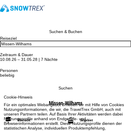
Suchen & Buchen
Reiseziel
Zeitraum & Dauer
10.08.26 – 31.05.28 | 7 Nächte
Personen
beliebig
Suchen
Cookie-Hinweis
Missen-Wilhams
Für ein optimales Webangebot erheben wir mit Hilfe von Cookies
Nutzungsinformationen, die wir, die TravelTrex GmbH, auch mit
unseren Partnern teilen. Auf Basis Ihrer Aktivitäten werden dabei
Nutzungsprofile anhand von Endgeräte- und
Übersicht
Skigebiet
Browserinformationen erstellt. Diese Nutzungsprofile dienen der
statistischen Analyse, individuellen Produktempfehlung,