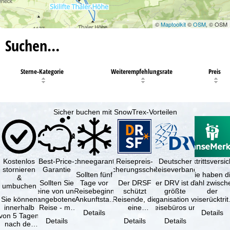
©
Maptoolkit
©
OSM
, © OSM
Suchen…
Sterne-Kategorie
Weiterempfehlungsrate
Preis
Sicher buchen mit SnowTrex-Vorteilen
Kostenlos
Best-Price-
Schneegarantie
Reisepreis-
Deutscher
Reiserücktrittsvers
stornieren
Garantie
Sicherungsschein
Reiseverband
Sollten fünf
Sie haben d
&
Sollten Sie
Tage vor
Der DRSF
Der DRV ist die
Wahl zwisch
umbuchen
eine von uns
Reisebeginn
schützt
größte
der
Sie können
angebotene
(Ankunftstag)
Reisende, die
Organisation von
Reiserücktrit
innerhalb
Reise - mit
aufgrund von
eine
Reisebüros und
Versicheru
Details
Details
von 5 Tagen
gleicher
Schneemangel
Pauschalreise
Reiseveranstaltern
(inklusive 
Details
Details
Details
nach der
Verfügbarkeit
…
oder
in …