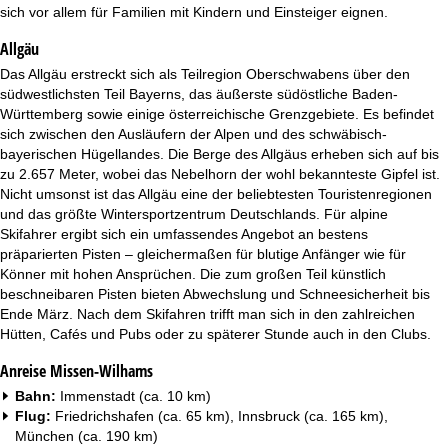
t
sich vor allem für Familien mit Kindern und Einsteiger eignen.
Allgäu
e
Das Allgäu erstreckt sich als Teilregion Oberschwabens über den
südwestlichsten Teil Bayerns, das äußerste südöstliche Baden-
Württemberg sowie einige österreichische Grenzgebiete. Es befindet
sich zwischen den Ausläufern der Alpen und des schwäbisch-
bayerischen Hügellandes. Die Berge des Allgäus erheben sich auf bis
zu 2.657 Meter, wobei das Nebelhorn der wohl bekannteste Gipfel ist.
Nicht umsonst ist das Allgäu eine der beliebtesten Touristenregionen
und das größte Wintersportzentrum Deutschlands. Für alpine
Skifahrer ergibt sich ein umfassendes Angebot an bestens
präparierten Pisten – gleichermaßen für blutige Anfänger wie für
Könner mit hohen Ansprüchen. Die zum großen Teil künstlich
beschneibaren Pisten bieten Abwechslung und Schneesicherheit bis
Ende März. Nach dem Skifahren trifft man sich in den zahlreichen
Hütten, Cafés und Pubs oder zu späterer Stunde auch in den Clubs.
Anreise Missen-Wilhams
Bahn:
Immenstadt (ca. 10 km)
Flug:
Friedrichshafen (ca. 65 km), Innsbruck (ca. 165 km),
München (ca. 190 km)