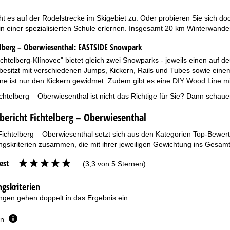
ht es auf der Rodelstrecke im Skigebiet zu. Oder probieren Sie sich do
n einer spezialisierten Schule erlernen. Insgesamt 20 km Winterwande
lberg – Oberwiesenthal:
EASTSIDE Snowpark
ichtelberg-Klínovec" bietet gleich zwei Snowparks - jeweils einen auf
esitzt mit verschiedenen Jumps, Kickern, Rails und Tubes sowie einem
Line ist nur den Kickern gewidmet. Zudem gibt es eine DIY Wood Line m
chtelberg – Oberwiesenthal ist nicht das Richtige für Sie? Dann schau
bericht Fichtelberg – Oberwiesenthal
Fichtelberg – Oberwiesenthal setzt sich aus den Kategorien Top-Bewert
gskriterien zusammen, die mit ihrer jeweiligen Gewichtung ins Gesamt
est
(3,3 von 5 Sternen)
gskriterien
gen gehen doppelt in das Ergebnis ein.
en