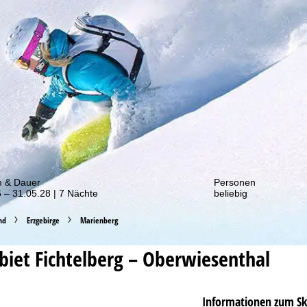
von unseren Rabatt-Aktionen!
m & Dauer
Personen
 – 31.05.28 | 7 Nächte
beliebig
nd
Erzgebirge
Marienberg
ebiet
Fichtelberg – Oberwiesenthal
Informationen zum Sk