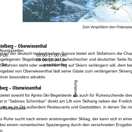
Zum Vergrößern den Pistenplan
htelberg – Oberwiesenthal
fnungszeiten
l an der deutsch-tschechischen Grenze bietet sich Skifahrern die Chanc
-Do:
09:00-17:00 Uhr
gelegenen Skigebiete bieten auf tschechischer und deutscher Seite Na
:
09:00-15:00 Uhr
-So:
geschlossen
kifahren steht oder wer seinen Tag auf Skiern verlängern will, dem bie
igebiet von Oberwiesenthal lädt seine Gäste zum verlängerten Skiverg
hrer besonders attraktiv.
Beratung
lberg – Oberwiesenthal
ietet sowohl für Après-Ski-Begeisterte als auch für Ruhesuchende div
st in "Sabines Schirmbar" direkt am Lift vom Skihang neben der Freil
ch gibt es im Ort außerdem Restaurants und Gaststätten, in denen Sie ni
r Kontaktseite
s Ruhe sucht nach einem anstrengenden Skitag, der kann sich in einer
bei einem romantischen Spaziergang durch den verschneiten Erzgebirgs
n.