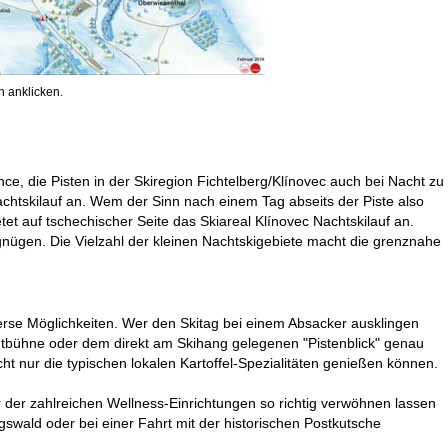
 anklicken.
e, die Pisten in der Skiregion Fichtelberg/Klínovec auch bei Nacht zu
chtskilauf an. Wem der Sinn nach einem Tag abseits der Piste also
tet auf tschechischer Seite das Skiareal Klínovec Nachtskilauf an.
nügen. Die Vielzahl der kleinen Nachtskigebiete macht die grenznahe
erse Möglichkeiten. Wer den Skitag bei einem Absacker ausklingen
ichtbühne oder dem direkt am Skihang gelegenen "Pistenblick" genau
cht nur die typischen lokalen Kartoffel-Spezialitäten genießen können.
 der zahlreichen Wellness-Einrichtungen so richtig verwöhnen lassen
wald oder bei einer Fahrt mit der historischen Postkutsche