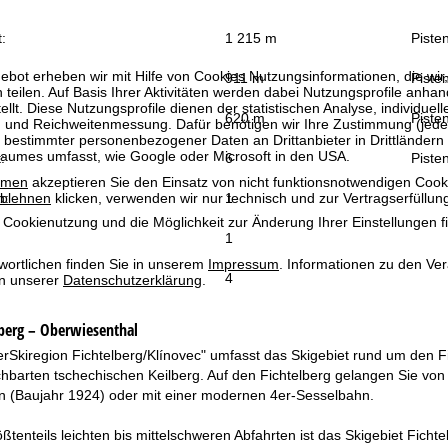
:
1 215 m
Piste
bot erheben wir mit Hilfe von Cookies Nutzungsinformationen, die wir
911 m
Pisten
 teilen. Auf Basis Ihrer Aktivitäten werden dabei Nutzungsprofile anh
llt. Diese Nutzungsprofile dienen der statistischen Analyse, individue
620 m
Pisten
g und Reichweitenmessung. Dafür benötigen wir Ihre Zustimmung (jederz
 bestimmter personenbezogener Daten an Drittanbieter in Drittländern
raumes umfasst, wie Google oder Microsoft in den USA.
:
6
Pisten
mmen
akzeptieren Sie den Einsatz von nicht funktionsnotwendigen Cook
blehnen
klicken, verwenden wir nur technisch und zur Vertragserfüllun
n:
1
 Cookienutzung und die Möglichkeit zur Änderung Ihrer Einstellungen f
1
wortlichen finden Sie in unserem
Impressum
. Informationen zu den V
4
in unserer
Datenschutzerklärung
.
lberg – Oberwiesenthal
erSkiregion Fichtelberg/Klínovec" umfasst das Skigebiet rund um den F
hbarten tschechischen Keilberg. Auf den Fichtelberg gelangen Sie von
 (Baujahr 1924) oder mit einer modernen 4er-Sesselbahn.
ßtenteils leichten bis mittelschweren Abfahrten ist das Skigebiet Ficht