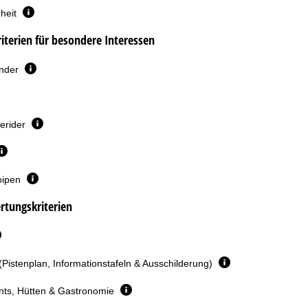
heit
terien für besondere Interessen
inder
erider
oipen
rtungskriterien
(Pistenplan, Informationstafeln & Ausschilderung)
nts, Hütten & Gastronomie