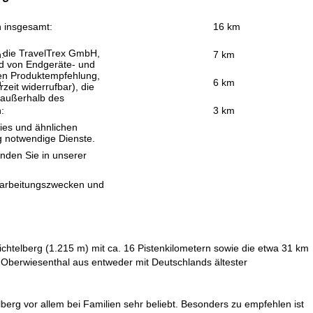
n insgesamt:
16 km
, die TravelTrex GmbH,
:
7 km
and von Endgeräte- und
llen Produktempfehlung,
:
6 km
eit widerrufbar), die
 außerhalb des
:
3 km
ies und ähnlichen
g notwendige Dienste.
inden Sie in unserer
erarbeitungszwecken und
ichtelberg (1.215 m) mit ca. 16 Pistenkilometern sowie die etwa 31 km
 Oberwiesenthal aus entweder mit Deutschlands ältester
elberg vor allem bei Familien sehr beliebt. Besonders zu empfehlen ist