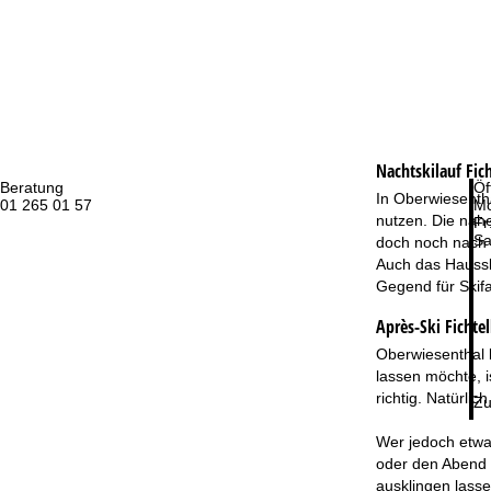
Nachtskilauf
Fic
Beratung
Öf
In Oberwiesentha
01 265 01 57
Mo
nutzen. Die nahe
Fr
Sa
doch noch nach S
Auch das Haussk
Gegend für Skifa
Après-Ski Fichte
Oberwiesenthal b
lassen möchte, i
richtig. Natürli
Zu
Wer jedoch etwa
oder den Abend 
ausklingen lasse