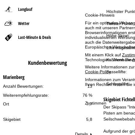
Langlauf
t
Höchster Punkt
Cookie-Hinweis
Für ein optimales Webange
Wetter
s
Tiefster Punkt:
auch mit unseren Partnern
Browserinformationen erste
e
Höhe Skiort:
Last-Minute & Deals
individualisierten Werbun
auch die Datenweitergabe
Europäischen Wirtschafts
Lifte insgesamt
i
Mit einem Klick auf
Zusti
Technologien. Wenn Sie
A
Kabinenbahne
t
Kundenbewertung
Weitere Informationen zur
Sessellifte:
Cookie-Policy
.
e
Marienberg
Informationen zum Verant
Schlepplifte:
Ihren Rechten finden Sie 
Anzahl Bewertungen:
13
Weiterempfehlungsrate:
76 %
Skigebiet
Fichte
Zustimmen
Ort
7,7
Der Skipass "Int
Pisten am benac
Seilschwebebahn
Skigebiet
5,8
Aufgrund der grö
Details