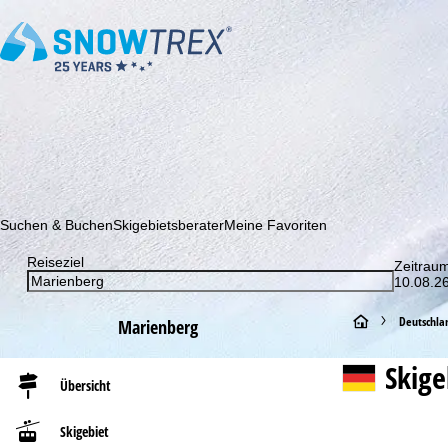
Abonnieren Sie unseren Newsletter und erfahren Sie als Erster 
Suchen & Buchen
Skigebietsberater
Meine Favoriten
Reiseziel
Zeitrau
10.08.26
S
Deutschla
Marienberg
t
Skig
Übersicht
a
Skigebiet
r