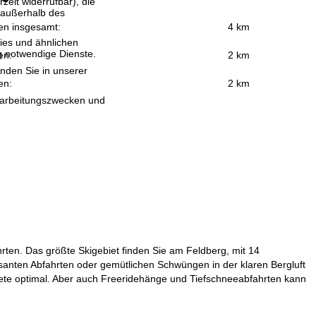
eit widerrufbar), die
 außerhalb des
ten insgesamt:
4 km
ies und ähnlichen
g notwendige Dienste.
en:
2 km
inden Sie in unserer
en:
2 km
erarbeitungszwecken und
hrten. Das größte Skigebiet finden Sie am Feldberg, mit 14
asanten Abfahrten oder gemütlichen Schwüngen in der klaren Bergluft
biete optimal. Aber auch Freeridehänge und Tiefschneeabfahrten kann