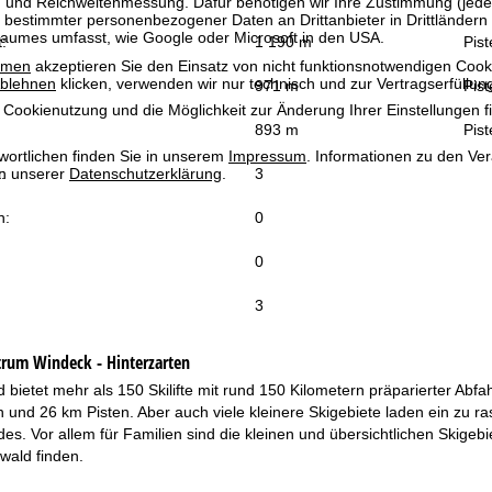
g und Reichweitenmessung. Dafür benötigen wir Ihre Zustimmung (jederz
 bestimmter personenbezogener Daten an Drittanbieter in Drittländern
raumes umfasst, wie Google oder Microsoft in den USA.
:
1 190 m
Pis
mmen
akzeptieren Sie den Einsatz von nicht funktionsnotwendigen Cook
blehnen
klicken, verwenden wir nur technisch und zur Vertragserfüllun
971 m
Pist
 Cookienutzung und die Möglichkeit zur Änderung Ihrer Einstellungen f
893 m
Pist
wortlichen finden Sie in unserem
Impressum
. Informationen zu den V
in unserer
:
Datenschutzerklärung
.
3
n:
0
0
3
trum Windeck - Hinterzarten
bietet mehr als 150 Skilifte mit rund 150 Kilometern präparierter Abfa
 und 26 km Pisten. Aber auch viele kleinere Skigebiete laden ein zu r
s. Vor allem für Familien sind die kleinen und übersichtlichen Skige
ald finden.