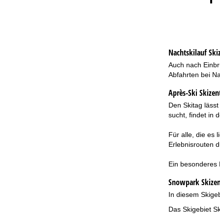
Nachtskilauf
Ski
Auch nach Einbru
Abfahrten bei Na
Après-Ski Skizen
Den Skitag läss
sucht, findet in
Für alle, die e
Erlebnisrouten d
Ein besonderes H
Snowpark Skizen
In diesem Skigeb
Das Skigebiet Sk