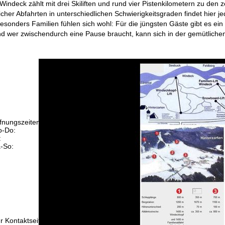
indeck zählt mit drei Skiliften und rund vier Pistenkilometern zu de
her Abfahrten in unterschiedlichen Schwierigkeitsgraden findet hier j
Besonders Familien fühlen sich wohl: Für die jüngsten Gäste gibt es ein
d wer zwischendurch eine Pause braucht, kann sich in der gemütlichen
fnungszeiten
-Do:
09:00-17:00 Uhr
:
09:00-15:00 Uhr
-So:
geschlossen
Beratung
r Kontaktseite