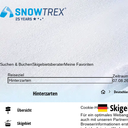
Abonnieren Sie unseren Newsletter und erfahren Sie als Erster 
Suchen & Buchen
Skigebietsberater
Meine Favoriten
Reiseziel
Zeitrau
07.08.26
S
Deutschla
Hinterzarten
t
Skig
Cookie-Hinweis
Übersicht
Für ein optimales Webange
a
auch mit unseren Partnern
Skigebiet
Browserinformationen erste
r