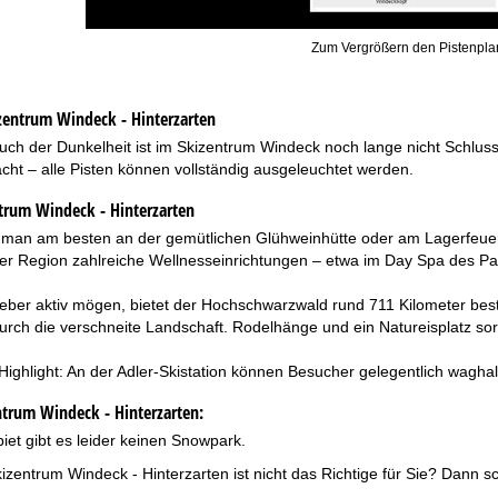
Zum Vergrößern den Pistenplan
zentrum Windeck - Hinterzarten
ch der Dunkelheit ist im Skizentrum Windeck noch lange nicht Schluss
cht – alle Pisten können vollständig ausgeleuchtet werden.
trum Windeck - Hinterzarten
t man am besten an der gemütlichen Glühweinhütte oder am Lagerfeu
 der Region zahlreiche Wellnesseinrichtungen – etwa im Day Spa des Par
s lieber aktiv mögen, bietet der Hochschwarzwald rund 711 Kilometer 
urch die verschneite Landschaft. Rodelhänge und ein Natureisplatz sorg
ighlight: An der Adler-Skistation können Besucher gelegentlich waghal
trum Windeck - Hinterzarten:
iet gibt es leider keinen Snowpark.
izentrum Windeck - Hinterzarten ist nicht das Richtige für Sie? Dann 