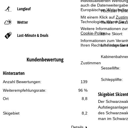
individualisierten Werbun
auch die Datenweitergabe
Langlauf
Europäischen Wirtschafts
t
Höchster Punkt
Mit einem Klick auf
Zusti
Technologien. Wenn Sie
A
Wetter
s
Tiefster Punkt:
Weitere Informationen zur
Cookie-Policy
.
e
Höhe Skiort:
Last-Minute & Deals
Informationen zum Verant
Ihren Rechten finden Sie 
Lifte insgesamt
i
Kabinenbahne
t
Kundenbewertung
Zustimmen
Sessellifte:
e
Hinterzarten
Schlepplifte:
Anzahl Bewertungen:
139
Weiterempfehlungsrate:
96 %
Skigebiet
Skizen
Ort
8,8
Der Schwarzwald 
Aufstiegsanlagen
des Schwarzwalde
Skigebiet
8,2
man im Schwarzw
Details