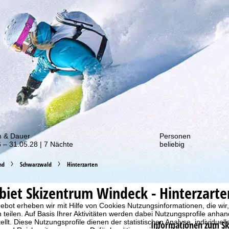
von unseren Rabatt-Aktionen!
m & Dauer
Personen
 – 31.05.28 | 7 Nächte
beliebig
nd
Schwarzwald
Hinterzarten
ebiet
Skizentrum Windeck - Hinterzarte
bot erheben wir mit Hilfe von Cookies Nutzungsinformationen, die wir
 teilen. Auf Basis Ihrer Aktivitäten werden dabei Nutzungsprofile anh
llt. Diese Nutzungsprofile dienen der statistischen Analyse, individue
Informationen zum Sk