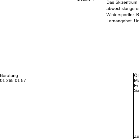
Das Skizentrum W
abwechslungsreic
Wintersportler. 
Lernangebot. Un
Beratung
Öf
01 265 01 57
Mo
Fr
Sa
Zu