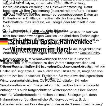
Langlauf
Wetter
statistischen Analyse, individuellen Produktempfehlung,
individualisierten Werbung und Reichweitenmessung. Dafür
benötigen wir Ihre Zustimmung (jederzeit widerrufbar), die auch
Last-Minute & Deals
die Datenweitergabe bestimmter personenbezogener Daten an
Drittanbieter in Drittländern außerhalb des Europäischen
Wirtschaftsraumes umfasst, wie Google oder Microsoft in den
USA.
S
Deutschland
Harz
Goslar-Hahnenklee
Mit einem Klick auf
Zustimmen
akzeptieren Sie den Einsatz von
nicht funktionsnotwendigen Cookies und ähnlichen Technologien.
Schiurlaub
Goslar-Hahnenklee -
Wenn Sie
Ablehnen
klicken, verwenden wir nur technisch und zur
t
Vertragserfüllung notwendige Dienste.
Wintertraum im Harz!
Weitere Informationen zur Cookienutzung und die Möglichkeit zur
a
Änderung Ihrer Einstellungen finden Sie in unserer
Cookie-Policy
.
Informationen zum Verantwortlichen finden Sie in unserem
r
Goslar-Hahnenklee
Impressum
. Informationen zu den Verarbeitungszwecken und
Der heilklimatische Kurort Hahnenklee-Bockswiese ist ein Stadtteil von
Ihren Rechten finden Sie in unserer
Datenschutzerklärung
.
t
Goslar und liegt etwa 16 km südlich vom Ortszentrum, umgeben von
einer reizvollen Landschaft. Profitieren Sie von abwechslungsreichen
Zustimmen
s
Wintersportmöglichkeiten: Ob Rodler, Langläufer, Ski- oder
Snowboardfahrer – im Skigebiet von Hahnenklee kommen sowohl
e
Anfänger als auch fortgeschrittene Wintersportler auf ihre Kosten.
Auch für Wanderfreunde herrschen optimale Bedingungen, denn
i
Hahnenklee verfügt über etliche Wanderwege wie z. B. den
Liebesbankweg am Bocksberghang, der erste "Premiumwanderweg"