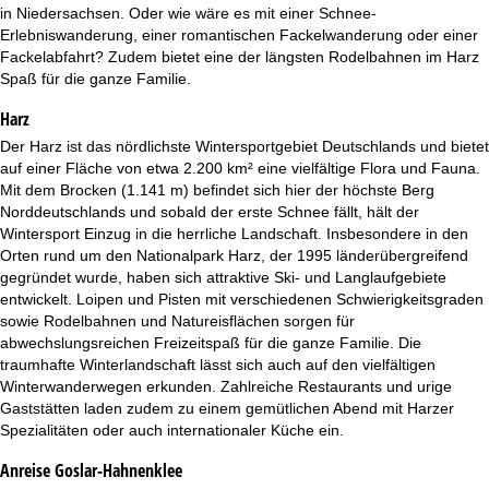
t
in Niedersachsen. Oder wie wäre es mit einer Schnee-
Erlebniswanderung, einer romantischen Fackelwanderung oder einer
e
Fackelabfahrt? Zudem bietet eine der längsten Rodelbahnen im Harz
Spaß für die ganze Familie.
Harz
Der Harz ist das nördlichste Wintersportgebiet Deutschlands und bietet
auf einer Fläche von etwa 2.200 km² eine vielfältige Flora und Fauna.
Mit dem Brocken (1.141 m) befindet sich hier der höchste Berg
Norddeutschlands und sobald der erste Schnee fällt, hält der
Wintersport Einzug in die herrliche Landschaft. Insbesondere in den
Orten rund um den Nationalpark Harz, der 1995 länderübergreifend
gegründet wurde, haben sich attraktive Ski- und Langlaufgebiete
entwickelt. Loipen und Pisten mit verschiedenen Schwierigkeitsgraden
sowie Rodelbahnen und Natureisflächen sorgen für
abwechslungsreichen Freizeitspaß für die ganze Familie. Die
traumhafte Winterlandschaft lässt sich auch auf den vielfältigen
Winterwanderwegen erkunden. Zahlreiche Restaurants und urige
Gaststätten laden zudem zu einem gemütlichen Abend mit Harzer
Spezialitäten oder auch internationaler Küche ein.
Anreise Goslar-Hahnenklee