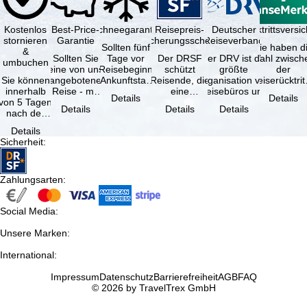
Kostenlos
Best-Price-
Schneegarantie
Reisepreis-
Deutscher
Reiserücktrittsvers
stornieren
Garantie
Sicherungsschein
Reiseverband
Sollten fünf
Sie haben d
&
Sollten Sie
Tage vor
Der DRSF
Der DRV ist die
Wahl zwisch
umbuchen
eine von uns
Reisebeginn
schützt
größte
der
Sie können
angebotene
(Ankunftstag)
Reisende, die
Organisation von
Reiserücktrit
innerhalb
Reise - mit
aufgrund von
eine
Reisebüros und
Versicheru
Details
Details
von 5 Tagen
gleicher
Schneemangel
Pauschalreise
Reiseveranstaltern
(inklusive 
Details
Details
Details
nach der
Verfügbarkeit
…
oder
in …
Buchung
und …
verbundene
Details
kostenfrei
Reiseleistungen
Sicherheit
:
zurücktreten,
…
…
Zahlungsarten
:
Social Media
:
Unsere Marken
:
International
:
Impressum
Datenschutz
Barrierefreiheit
AGB
FAQ
© 2026 by TravelTrex GmbH