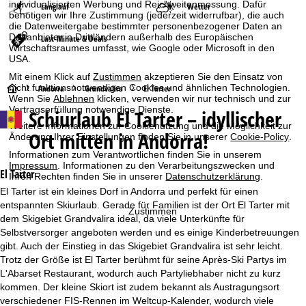
individualisierten Werbung und Reichweitenmessung. Dafür
Langlauf
Wetter
benötigen wir Ihre Zustimmung (jederzeit widerrufbar), die auch
die Datenweitergabe bestimmter personenbezogener Daten an
Drittanbieter in Drittländern außerhalb des Europäischen
Last-Minute & Deals
Wirtschaftsraumes umfasst, wie Google oder Microsoft in den
USA.
Mit einem Klick auf
Zustimmen
akzeptieren Sie den Einsatz von
nicht funktionsnotwendigen Cookies und ähnlichen Technologien.
S
Andorra
Grandvalira
El Tarter
Wenn Sie
Ablehnen
klicken, verwenden wir nur technisch und zur
Vertragserfüllung notwendige Dienste.
Schiurlaub
El Tarter – idyllischer
t
Weitere Informationen zur Cookienutzung und die Möglichkeit zur
Ort mitten in Andorra!
Änderung Ihrer Einstellungen finden Sie in unserer
Cookie-Policy
.
a
Informationen zum Verantwortlichen finden Sie in unserem
Impressum
. Informationen zu den Verarbeitungszwecken und
r
El Tarter
Ihren Rechten finden Sie in unserer
Datenschutzerklärung
.
El Tarter ist ein kleines Dorf in Andorra und perfekt für einen
t
entspannten Skiurlaub. Gerade für Familien ist der Ort El Tarter mit
Zustimmen
dem Skigebiet Grandvalira ideal, da viele Unterkünfte für
s
Selbstversorger angeboten werden und es einige Kinderbetreuungen
gibt. Auch der Einstieg in das Skigebiet Grandvalira ist sehr leicht.
e
Trotz der Größe ist El Tarter berühmt für seine Après-Ski Partys im
L'Abarset Restaurant, wodurch auch Partyliebhaber nicht zu kurz
i
kommen. Der kleine Skiort ist zudem bekannt als Austragungsort
verschiedener FIS-Rennen im Weltcup-Kalender, wodurch viele