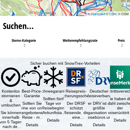
©
Maptoolkit
©
OSM
, © OSM
Suchen…
Sterne-Kategorie
Weiterempfehlungsrate
Preis
Sicher buchen mit SnowTrex-Vorteilen
Kostenlos
Best-Price-
Schneegarantie
Reisepreis-
Deutscher
Reiserücktrittsvers
stornieren
Garantie
Sicherungsschein
Reiseverband
Sollten fünf
Sie haben d
&
Sollten Sie
Tage vor
Der DRSF
Der DRV ist die
Wahl zwisch
umbuchen
eine von uns
Reisebeginn
schützt
größte
der
Sie können
angebotene
(Ankunftstag)
Reisende, die
Organisation von
Reiserücktrit
innerhalb
Reise - mit
aufgrund von
eine
Reisebüros und
Versicheru
Details
Details
von 5 Tagen
gleicher
Schneemangel
Pauschalreise
Reiseveranstaltern
(inklusive 
Details
Details
Details
nach der
Verfügbarkeit
…
oder
in …