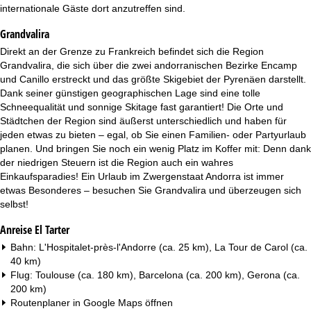
t
internationale Gäste dort anzutreffen sind.
Grandvalira
e
Direkt an der Grenze zu Frankreich befindet sich die Region
Grandvalira, die sich über die zwei andorranischen Bezirke Encamp
und Canillo erstreckt und das größte Skigebiet der Pyrenäen darstellt.
Dank seiner günstigen geographischen Lage sind eine tolle
Schneequalität und sonnige Skitage fast garantiert! Die Orte und
Städtchen der Region sind äußerst unterschiedlich und haben für
jeden etwas zu bieten – egal, ob Sie einen Familien- oder Partyurlaub
planen. Und bringen Sie noch ein wenig Platz im Koffer mit: Denn dank
der niedrigen Steuern ist die Region auch ein wahres
Einkaufsparadies! Ein Urlaub im Zwergenstaat Andorra ist immer
etwas Besonderes – besuchen Sie Grandvalira und überzeugen sich
selbst!
Anreise El Tarter
Bahn: L'Hospitalet-près-l'Andorre (ca. 25 km), La Tour de Carol (ca.
40 km)
Flug: Toulouse (ca. 180 km), Barcelona (ca. 200 km), Gerona (ca.
200 km)
Routenplaner in
Google Maps
öffnen